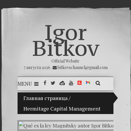
Igor
Bitkov
Official Website
7 августа 2026
bitkovschannel@gmail.com
MENU
Главная страница
(Español) Mi hijo Vladimir Bitkov, una p
/
Hermitage Capital Management
(Españ
(Españo
(Españo