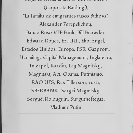
(Coporate Raiding)
"La Familia de emigrantes rusos Bitkovs"
Alexander Perepelichny
Banco Ruso VTB Bank
Bill Browder
Edward Royce
EE. UU.
Eliot Engel
Estados Unidos
Europa
FSB
Gazprom
Hermitage Capital Management
Inglaterra
Interpol
Kardin
Ley Magnitsky
Magnitsky Act
Obama
Putinismo
RAO UES
Rex Tillerson
rusia
SBERBANK
Sergei Magnitsky
Serguéi Rolduguin
Surgutneftegaz
Vladimir Putin