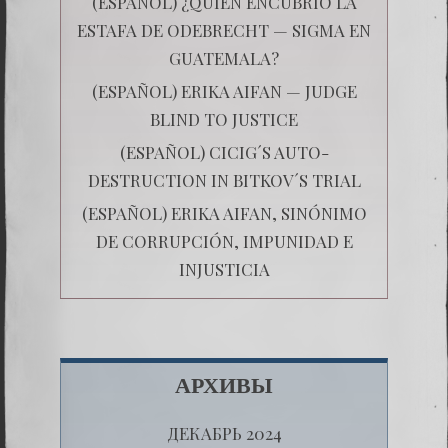
(ESPAÑOL) ¿QUIÉN ENCUBRIÓ LA
ESTAFA DE ODEBRECHT — SIGMA EN
GUATEMALA?
(ESPAÑOL) ERIKA AIFAN — JUDGE
BLIND TO JUSTICE
(ESPAÑOL) CICIG´S AUTO-
DESTRUCTION IN BITKOV´S TRIAL
(ESPAÑOL) ERIKA AIFAN, SINÓNIMO
DE CORRUPCIÓN, IMPUNIDAD E
INJUSTICIA
АРХИВЫ
ДЕКАБРЬ 2024