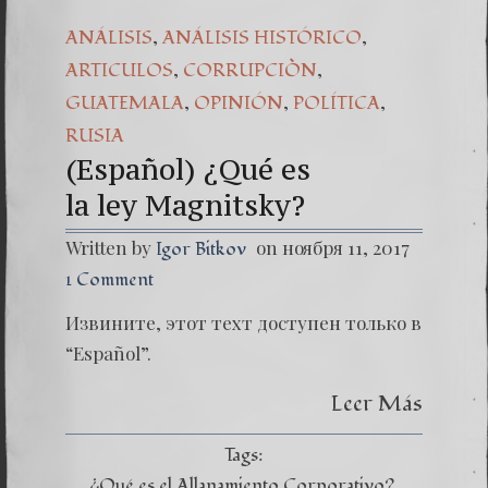
(Españo
,
,
ANÁLISIS
ANÁLISIS HISTÓRICO
,
,
ARTICULOS
CORRUPCIÒN
Dr. Erw
,
,
,
GUATEMALA
OPINIÓN
POLÍTICA
(Espa
RUSIA
(Español) ¿Qué es
la ley Magnitsky?
Written by
on ноября 11, 2017
Igor Bitkov
1 Comment
Извините, этот техт доступен только в
“Español”.
Leer Más
Tags:
¿Qué es el Allanamiento Corporativo?