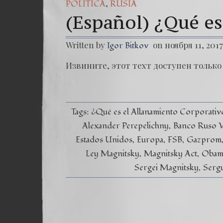
(Esp
,
POLÍTICA
RUSIA
(Español) ¿Qué es
Dr. 
(Es
Written by
on ноября 11, 2017
Igor Bitkov
Извините, этот техт доступен только 
Tags:
¿Qué es el Allanamiento Corporati
Alexander Perepelichny
Banco Ruso 
Estados Unidos
Europa
FSB
Gazprom
Ley Magnitsky
Magnitsky Act
Obam
Sergei Magnitsky
Serg