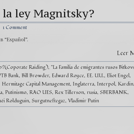
añol) 44. Oleg Navalny -El rehén de la dictadura.
(Esp
 la ley Magnitsky?
Erwin Raúl Castañeda Pineda
(Español) 21. ¿Quien Ma
pañol) THELMA ALDANA DIRECTLY PARTICIPATED I
1 Comment
в “Español”.
Leer 
vo?(Coporate Raiding)
"La Familia de emigrantes rusos Bitkovs
VTB Bank
Bill Browder
Edward Royce
EE. UU.
Eliot Engel
Hermitage Capital Management
Inglaterra
Interpol
Kardin
a
Putinismo
RAO UES
Rex Tillerson
rusia
SBERBANK
uéi Rolduguin
Surgutneftegaz
Vladimir Putin