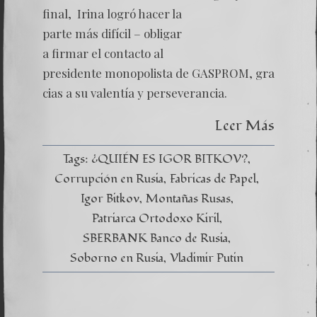
–
final, Irina logró hacer la
Inaugu
de
parte más difícil – obligar
las
nuevas
a firmar el contacto al
fábrica
presidente monopolista de GASPROM, gra
en
Rusia
cias a su valentía y perseverancia.
Leer Más
Tags:
¿QUIÉN ES IGOR BITKOV?
Corrupción en Rusia
Fabricas de Papel
Igor Bitkov
Montañas Rusas
Patriarca Ortodoxo Kiril
SBERBANK Banco de Rusia
Soborno en Rusia
Vladimir Putin