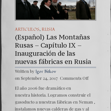
(Español) Daño
7. Our Strugg
,
ARTICULOS
RUSIA
(Español) Las Montañas
Rusas – Capítulo IX –
Inauguración de las
nuevas fábricas en Rusia
Written by
Igor Bitkov
on
on September 24, 2017
Comments Off
(Españo
Las
El año 2006 fue dramático en
Montañ
Rusas
nuestra historia. Logramos construir el
–
gasoducto a nuestras fábricas en Neman ,
Capítul
IX
instalamos nuevas calderas de gas y al