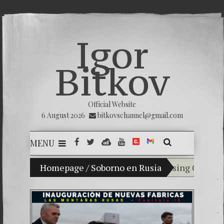
Igor
Bitkov
Official Website
6 August 2026
bitkovschannel@gmail.com
MENU
My son Vladimir Bitkov, a promising Guatemalan
Homepage
/
Soborno en Rusia
Breaking the 
(Español) Conf
Criminality i