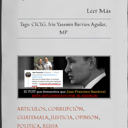
por
MOSC
Leer Más
para
apresa
a
Tags:
CICIG
Iris Yassmin Barrios Aguilar
los
Bitkov
MP
,
,
ARTICULOS
CORRUPCIÒN
,
,
,
GUATEMALA
JUSTICIA
OPINIÓN
,
POLÍTICA
RUSIA