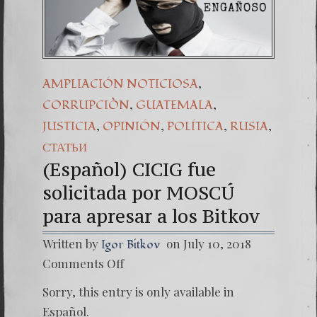
(Español) Daño Colateral: El
7. Our Struggle Against The
,
AMPLIACIÓN NOTICIOSA
,
,
CORRUPCIÒN
GUATEMALA
,
,
,
,
JUSTICIA
OPINIÓN
POLÍTICA
RUSIA
СТАТЬИ
(Español) CICIG fue
solicitada por MOSCÚ
para apresar a los Bitkov
Written by
on July 10, 2018
Igor Bitkov
on
Comments Off
(Españo
CICIG
Sorry, this entry is only available in
fue
solicita
Español.