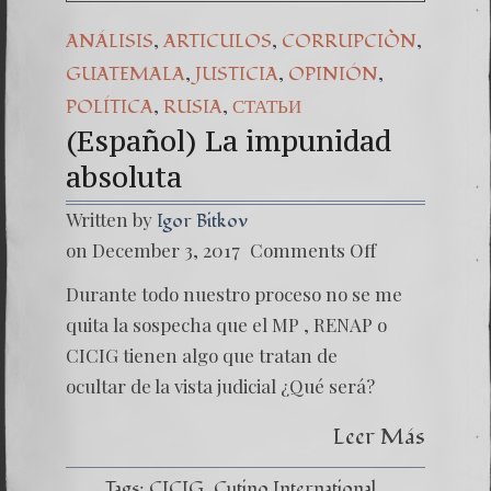
,
,
,
ANÁLISIS
ARTICULOS
CORRUPCIÒN
,
,
,
GUATEMALA
JUSTICIA
OPINIÓN
,
,
POLÍTICA
RUSIA
СТАТЬИ
(Español) La impunidad
absoluta
Written by
Igor Bitkov
on
on December 3, 2017
Comments Off
(Españo
La
Durante todo nuestro proceso no se me
impuni
absolut
quita la sospecha que el MP , RENAP o
CICIG tienen algo que tratan de
ocultar de la vista judicial ¿Qué será?
Leer Más
Tags:
CICIG
Cutino International