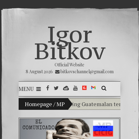
Igor
Bitkov
Official Website
8 August 2026
bitkovschannel@gmail.com
MENU
ladimir Bitkov, a promising Guatemalan tennis player.
Homepage
/
MP
Breaking the silence of the
(Español) Confiamos en Dios 
Criminality in the Kremlin 