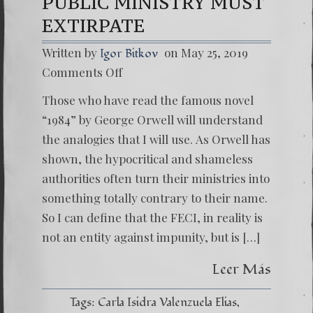
PUBLIC MINISTRY MUST
EXTIRPATE
Written by
on May 25, 2019
Igor Bitkov
on
Comments Off
THE
TUMO
Those who have read the famous novel
THAT
THE
“1984” by George Orwell will understand
PUBLIC
the analogies that I will use. As Orwell has
MINIST
MUST
shown, the hypocritical and shameless
EXTIRP
authorities often turn their ministries into
something totally contrary to their name.
So I can define that the FECI, in reality is
not an entity against impunity, but is […]
Leer Más
Tags:
Carla Isidra Valenzuela Elias