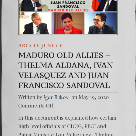
(Españo
7. Our 
,
ARTICLE
JUSTICE
MADURO OLD ALLIES –
THELMA ALDANA, IVAN
VELASQUEZ AND JUAN
FRANCISCO SANDOVAL
Written by
on May 19, 2020
Igor Bitkov
on
Comments Off
MADU
OLD
In this document is explained how certain
ALLIES
–
high level officials of CICIG, FECI and
THELM
Public Ministry: Ivan Velazquez , Thelma