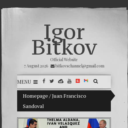
Igor
Bitkov
Official Website
7 August 2026
bitkovschannel@gmail.com
MENU
My son Vladimir Bitkov, a promising Guatemalan 
Homepage
/
Juan Francisco
Sandoval
Breakin
(Españo
Crimina