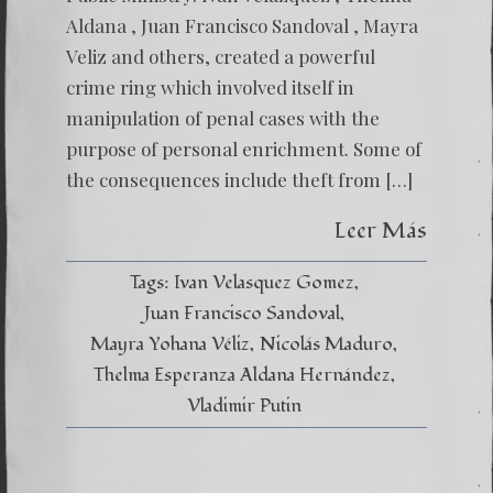
ALDAN
IVAN
Aldana , Juan Francisco Sandoval , Mayra
VELAS
Veliz and others, created a powerful
AND
JUAN
crime ring which involved itself in
FRANC
SANDO
manipulation of penal cases with the
purpose of personal enrichment. Some of
the consequences include theft from […]
Leer Más
Tags:
Ivan Velasquez Gomez
Juan Francisco Sandoval
Mayra Yohana Véliz
Nicolás Maduro
Thelma Esperanza Aldana Hernández
Vladimir Putin