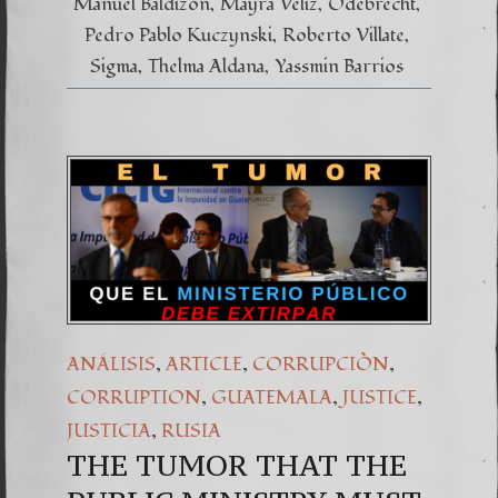
Manuel Baldizón
Mayra Veliz
Odebrecht
Pedro Pablo Kuczynski
Roberto Villate
Sigma
Thelma Aldana
Yassmin Barrios
,
,
,
ANÁLISIS
ARTICLE
CORRUPCIÒN
,
,
,
CORRUPTION
GUATEMALA
JUSTICE
,
JUSTICIA
RUSIA
THE TUMOR THAT THE