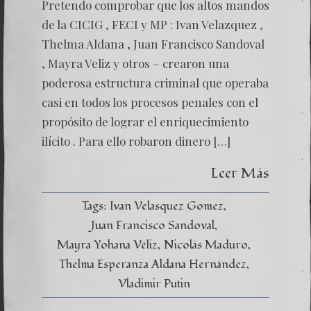
THELM
Pretendo comprobar que los altos mandos
ALDAN
Y
de la CICIG , FECI y MP : Ivan Velazquez ,
LA
Thelma Aldana , Juan Francisco Sandoval
DICTA
DE
, Mayra Veliz y otros – crearon una
MADU
poderosa estructura criminal que operaba
–
VÍNCU
casi en todos los procesos penales con el
CRIMI
propósito de lograr el enriquecimiento
ilícito . Para ello robaron dinero […]
Leer Más
Tags:
Ivan Velasquez Gomez
Juan Francisco Sandoval
Mayra Yohana Véliz
Nicolás Maduro
Thelma Esperanza Aldana Hernández
Vladimir Putin