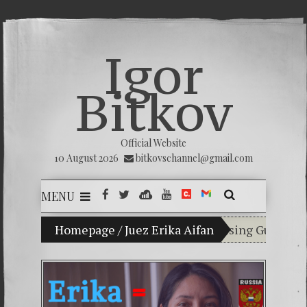
Igor
Bitkov
Official Website
10 August 2026
bitkovschannel@gmail.com
MENU
My son Vladimir Bitkov, a promising Guatemalan t
Homepage
/
Juez Erika Aifan
Breaking the si
(Español) Confi
Criminality in 