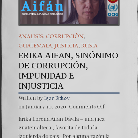
(Español) Daño 
7. Our Struggle
,
,
ANÁLISIS
CORRUPCIÒN
,
,
GUATEMALA
JUSTICIA
RUSIA
ERIKA AIFAN, SINÓNIMO
DE CORRUPCIÓN,
IMPUNIDAD E
INJUSTICIA
Written by
Igor Bitkov
on
on January 10, 2020
Comments Off
ERIKA
AIFAN,
Erika Lorena Aifan Dávila – una juez
SINÓN
DE
guatemalteca , favorita de toda la
CORRU
izquierda de país . Por alguna razón la
IMPUN