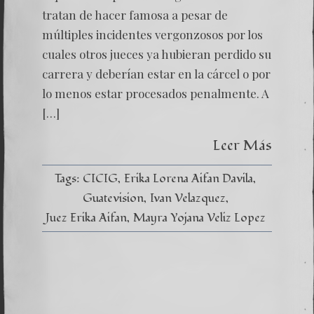
E
tratan de hacer famosa a pesar de
INJUST
múltiples incidentes vergonzosos por los
cuales otros jueces ya hubieran perdido su
carrera y deberían estar en la cárcel o por
lo menos estar procesados penalmente. A
[…]
Leer Más
Tags:
CICIG
Erika Lorena Aifan Davila
Guatevision
Ivan Velazquez
Juez Erika Aifan
Mayra Yojana Veliz Lopez