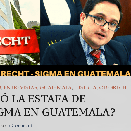
l) Daño Colateral: El Sacrificio de los inocentes.
36
Struggle Against The World’s Most Corrupted Dictatorsh
,
,
,
,
N
ENTREVISTAS
GUATEMALA
JUSTICIA
ODEBRECHT
Ó LA ESTAFA DE
IGMA EN GUATEMALA?
020
1 Comment