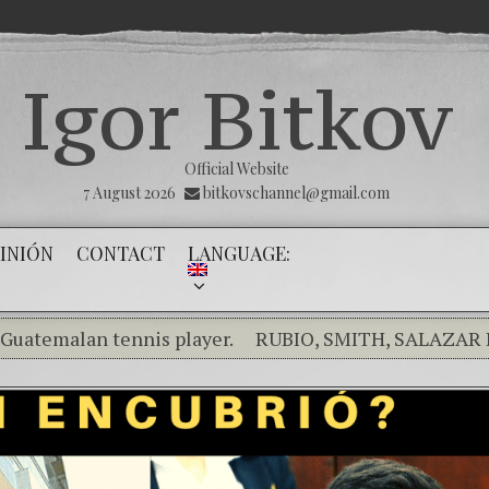
Igor Bitkov
Official Website
7 August 2026
bitkovschannel@gmail.com
INIÓN
CONTACT
LANGUAGE:
lan tennis player.
RUBIO, SMITH, SALAZAR RAISE 
g the silence of the innocents.
THE MAGNITSKY ACT. T
l) Confiamos en Dios y él nos dará la victoria y libertad
lity in the Kremlin Service
The Influence Network