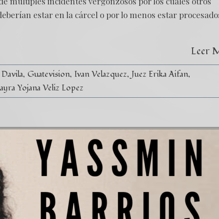
de múltiples incidentes vergonzosos por los cuales otros
deberían estar en la cárcel o por lo menos estar procesado
Leer 
 Davila
Guatevision
Ivan Velazquez
Juez Erika Aifan
yra Yojana Veliz Lopez