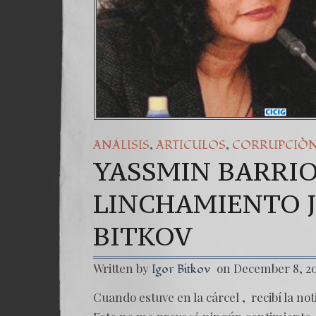
,
,
ANÁLISIS
ARTICULOS
CORRUPCIÒ
YASSMIN BARRIO
LINCHAMIENTO J
BITKOV
Written by
on December 8, 2
Igor Bitkov
Cuando estuve en la cárcel , recibí la no