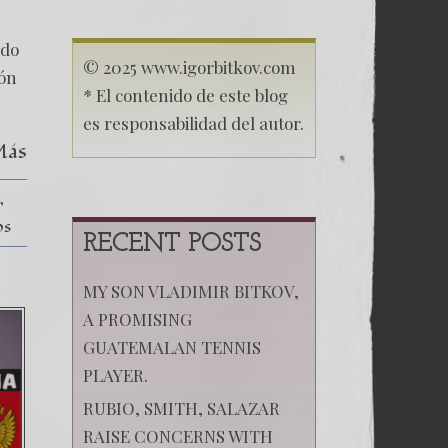
ado
© 2025 www.igorbitkov.com
ión
* El contenido de este blog
es responsabilidad del autor.
Más
n
os
RECENT POSTS
MY SON VLADIMIR BITKOV,
A PROMISING
GUATEMALAN TENNIS
PLAYER.
RUBIO, SMITH, SALAZAR
RAISE CONCERNS WITH