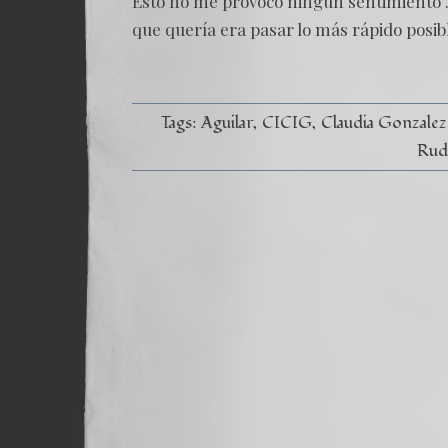
Esto no me provocó ningún sentimiento .
que quería era pasar lo más rápido posible
Tags:
Aguilar
CICIG
Claudia Gonzalez
Rud