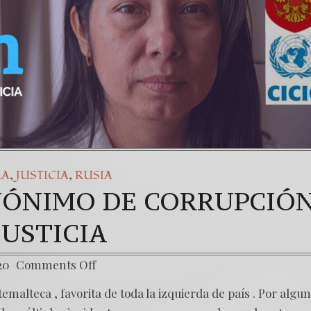
,
,
LA
JUSTICIA
RUSIA
INÓNIMO DE CORRUPCIÓN
JUSTICIA
20
Comments Off
emalteca , favorita de toda la izquierda de país . Por algu