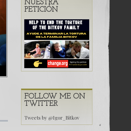
35.
(Español) 34. Ampliación de mi Primera Declara
NUESTRA
PETICIÓN
ip
6. The root of our problems
5. Frozen Justice
4.
FOLLOW ME ON
TWITTER
Tweets by @Igor_Bitkov