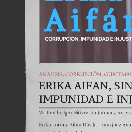
,
,
ANÁLISIS
CORRUPCIÒN
GUATEMA
ERIKA AIFAN, S
IMPUNIDAD E IN
Written by
on January 10, 20
Igor Bitkov
Erika Lorena Aifan Dávila – una juez guat