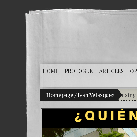
HOME
PROLOGUE
ARTICLES
OP
My son Vladimir Bitkov, a promising Guatema
Homepage
/
Ivan Velazquez
Breakin
(Españo
Crimina