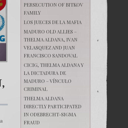
PERSECUTION OF BITKOV
FAMILY
LOS JUECES DE LA MAFIA
MADURO OLD ALLIES –
THELMA ALDANA, IVAN
VELASQUEZ AND JUAN
FRANCISCO SANDOVAL
CICIG, THELMA ALDANA Y
LA DICTADURA DE
,
MADURO – VÍNCULO
CRIMINAL
THELMA ALDANA
DIRECTLY PARTICIPATED
on
ERIKA
IN ODEBRECHT-SIGMA
AIFAN,
na
FRAUD
SINÓNIMO