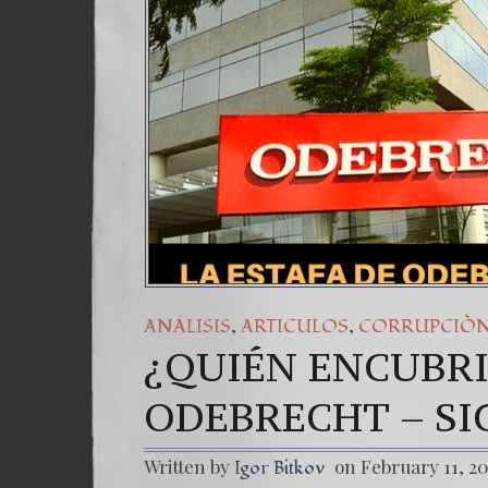
(Españo
7. Our 
,
,
ANÁLISIS
ARTICULOS
CORRUPCIÒ
¿QUIÉN ENCUBRI
ODEBRECHT – S
Written by
on February 11, 2
Igor Bitkov