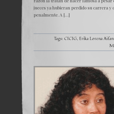
razón la tratan de hacer famosa a pesar 
jueces ya hubieran perdido su carrera y 
penalmente. A […]
Tags:
CICIG
Erika Lorena Aifan
Ma