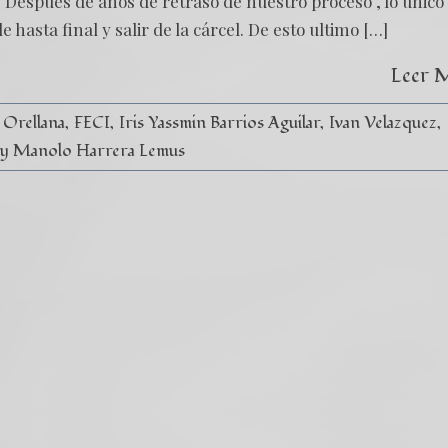
 Después de años de retraso de nuestro proceso , lo único
 hasta final y salir de la cárcel. De esto ultimo […]
Leer 
 Orellana
FECI
Iris Yassmin Barrios Aguilar
Ivan Velazquez
y Manolo Harrera Lemus