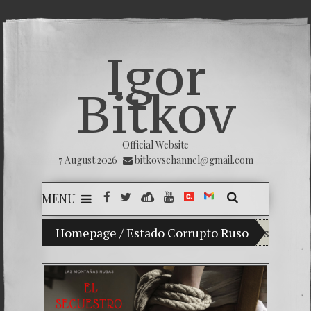
Igor
Bitkov
Official Website
7 August 2026
bitkovschannel@gmail.com
MENU
Homepage
My son Vladimir Bitkov, a promising Guatem
/
Estado Corrupto Ruso
Breaking 
(Español) 
Criminali