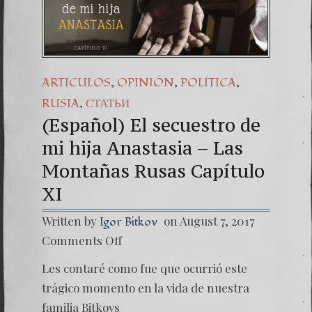
(Español) 
7. Our St
,
,
,
ARTICULOS
OPINIÓN
POLÍTICA
,
RUSIA
СТАТЬИ
(Español) El secuestro de
mi hija Anastasia – Las
Montañas Rusas Capítulo
XI
Written by
on August 7, 2017
Igor Bitkov
on
Comments Off
(Españo
El
Les contaré como fue que ocurrió este
secuest
de
trágico momento en la vida de nuestra
mi
familia Bitkovs
hija