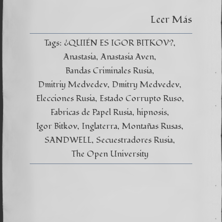
Anastas
–
Leer Más
Las
Montañ
Rusas
Tags:
¿QUIÉN ES IGOR BITKOV?
Capítul
Anastasia
Anastasia Aven
XI
Bandas Criminales Rusia
Dmitriy Medvedev
Dmitry Medvedev
Elecciones Rusia
Estado Corrupto Ruso
Fabricas de Papel Rusia
hipnosis
Igor Bitkov
Inglaterra
Montañas Rusas
SANDWELL
Secuestradores Rusia
The Open University