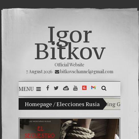
Igor
Bitkov
Official Website
7 August 2026
bitkovschannel@gmail.com
MENU
My son Vladimir Bitkov, a promising Guatemalan 
Homepage
/
Elecciones Rusia
Breaking the s
(Español) Conf
Criminality i