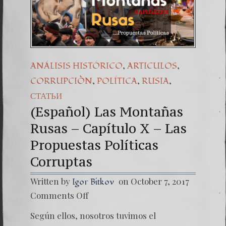
,
,
ANÁLISIS HISTÓRICO
ARTICULOS
,
,
,
CORRUPCIÒN
POLÍTICA
RUSIA
СТАТЬИ
(Español) Las Montañas
Rusas – Capítulo X – Las
Propuestas Políticas
Corruptas
Written by
on October 7, 2017
Igor Bitkov
on
Comments Off
(Españo
Las
Según ellos, nosotros tuvimos el
Montañ