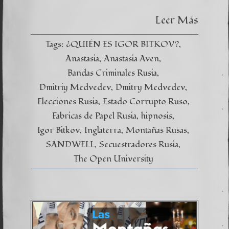
Anastas
–
Leer Más
Las
Montañ
Rusas
Tags:
¿QUIÉN ES IGOR BITKOV?
Capítul
Anastasia
Anastasia Aven
XI
Bandas Criminales Rusia
Dmitriy Medvedev
Dmitry Medvedev
Elecciones Rusia
Estado Corrupto Ruso
Fabricas de Papel Rusia
hipnosis
Igor Bitkov
Inglaterra
Montañas Rusas
SANDWELL
Secuestradores Rusia
The Open University