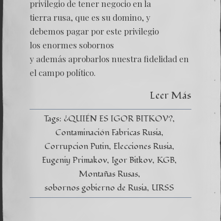
Rusas
privilegio de tener negocio en la
–
tierra rusa, que es su domino, y
Capítul
X
debemos pagar por este privilegio
–
los enormes sobornos
Las
Propue
y además aprobarlos nuestra fidelidad en
Política
Corrup
el campo político.
Leer Más
Tags:
¿QUIÉN ES IGOR BITKOV?
Contaminación Fabricas Rusia
Corrupcion Putin
Elecciones Rusia
Eugeniy Primakov
Igor Bitkov
KGB
Montañas Rusas
sobornos gobierno de Rusia
URSS