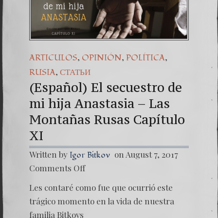
(Español) Daño
7. Our Struggl
,
,
,
ARTICULOS
OPINIÓN
POLÍTICA
,
RUSIA
СТАТЬИ
(Español) El secuestro de
mi hija Anastasia – Las
Montañas Rusas Capítulo
XI
Written by
on August 7, 2017
Igor Bitkov
on
Comments Off
(Españo
El
Les contaré como fue que ocurrió este
secuest
de
trágico momento en la vida de nuestra
mi
familia Bitkovs
hija