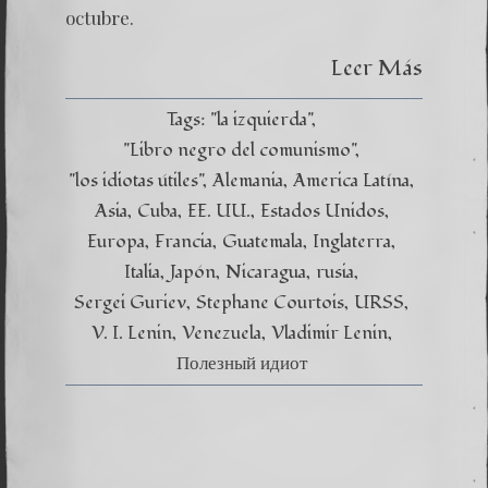
octubre.
Leer Más
Tags:
"la izquierda"
"Libro negro del comunismo"
"los idiotas útiles"
Alemania
America Latína
Asia
Cuba
EE. UU.
Estados Unidos
Europa
Francia
Guatemala
Inglaterra
Italia
Japón
Nicaragua
rusia
Sergei Guriev
Stephane Courtois
URSS
V. I. Lenin
Venezuela
Vladimir Lenin
Полезный идиот