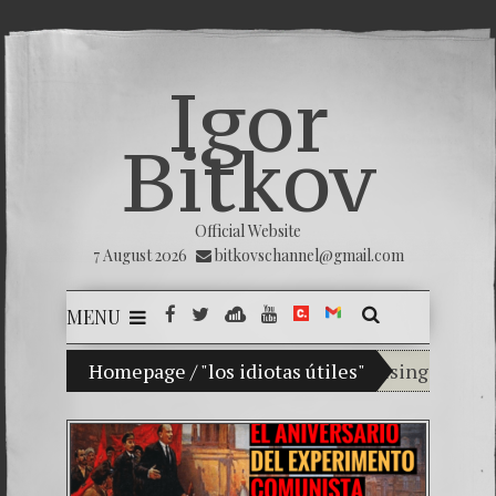
Igor
Bitkov
Official Website
7 August 2026
bitkovschannel@gmail.com
MENU
My son Vladimir Bitkov, a promising Guatemala
Homepage
/
"los idiotas útiles"
Breaking the 
(Español) Con
Criminality 