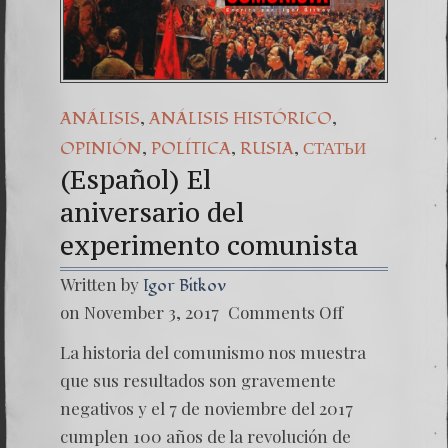
(Español) Dañ
7. Our Strug
,
,
ANÁLISIS
ANÁLISIS HISTÓRICO
,
,
,
OPINIÓN
POLÍTICA
RUSIA
СТАТЬИ
(Español) El
aniversario del
experimento comunista
Written by
Igor Bitkov
on
on November 3, 2017
Comments Off
(Españo
El
La historia del comunismo nos muestra
anivers
experi
que sus resultados son gravemente
negativos y el 7 de noviembre del 2017
cumplen 100 años de la revolución de