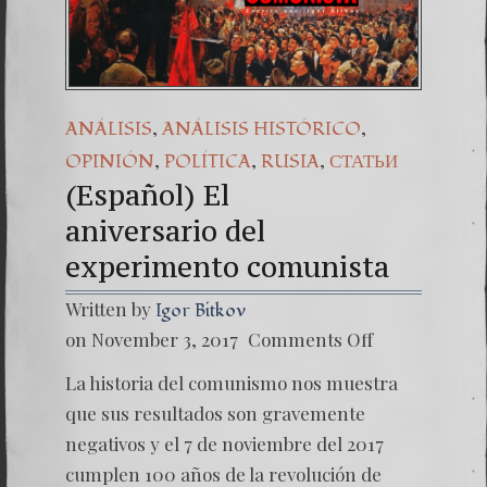
(Español) Daño Col
7. Our Struggle A
,
,
ANÁLISIS
ANÁLISIS HISTÓRICO
,
,
,
OPINIÓN
POLÍTICA
RUSIA
СТАТЬИ
(Español) El
aniversario del
experimento comunista
Written by
Igor Bitkov
on
on November 3, 2017
Comments Off
(Españo
El
La historia del comunismo nos muestra
anivers
experi
que sus resultados son gravemente
negativos y el 7 de noviembre del 2017
cumplen 100 años de la revolución de