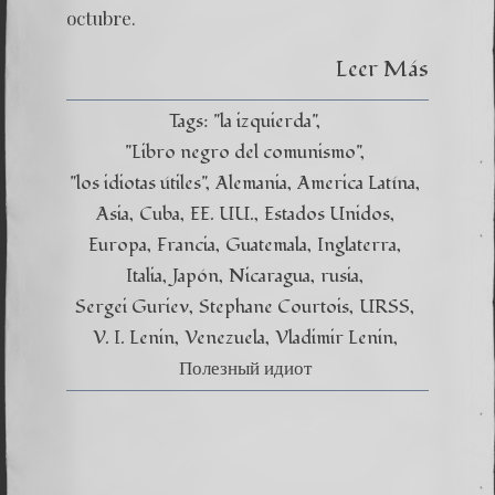
octubre.
Leer Más
Tags:
"la izquierda"
"Libro negro del comunismo"
"los idiotas útiles"
Alemania
America Latína
Asia
Cuba
EE. UU.
Estados Unidos
Europa
Francia
Guatemala
Inglaterra
Italia
Japón
Nicaragua
rusia
Sergei Guriev
Stephane Courtois
URSS
V. I. Lenin
Venezuela
Vladimir Lenin
Полезный идиот