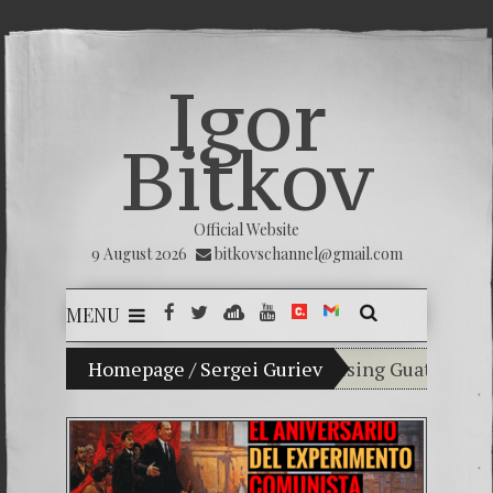
Igor
Bitkov
Official Website
9 August 2026
bitkovschannel@gmail.com
MENU
My son Vladimir Bitkov, a promising Guatemalan ten
Homepage
/
Sergei Guriev
Breaking the sile
(Español) Confiamo
Criminality in th