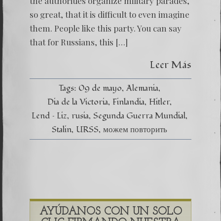
the authorities organize military parades,
so great, that it is difficult to even imagine
them. People like this party. You can say
that for Russians, this […]
Leer Más
Tags:
09 de mayo
Alemania
Dia de la Victoria
Finlandia
Hitler
Lend – Liz
rusia
Segunda Guerra Mundial
Stalin
URSS
можем повторить
AYÚDANOS CON UN SOLO