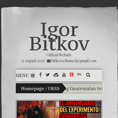
Igor
Bitkov
Official Website
6 August 2026
bitkovschannel@gmail.com
MENU
ladimir Bitkov, a promising Guatemalan tennis player.
Homepage
/
URSS
Breaking the silence of t
(Español) Confiamos en Dio
Criminality in the Kremli