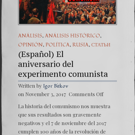
(Español) Daño Colateral: 
7. Our Struggle Against T
,
,
ANÁLISIS
ANÁLISIS HISTÓRICO
,
,
,
OPINIÓN
POLÍTICA
RUSIA
СТАТЬИ
(Español) El
aniversario del
experimento comunista
Written by
Igor Bitkov
on
on November 3, 2017
Comments Off
(Españo
El
La historia del comunismo nos muestra
anivers
experi
que sus resultados son gravemente
negativos y el 7 de noviembre del 2017
cumplen 100 años de la revolución de