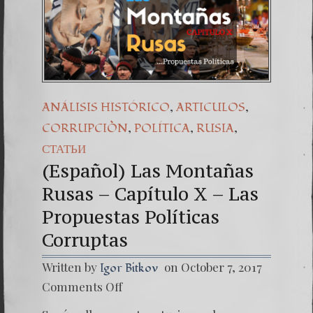
,
,
ANÁLISIS HISTÓRICO
ARTICULOS
,
,
,
CORRUPCIÒN
POLÍTICA
RUSIA
СТАТЬИ
(Español) Las Montañas
Rusas – Capítulo X – Las
Propuestas Políticas
Corruptas
Written by
on October 7, 2017
Igor Bitkov
on
Comments Off
(Españo
Las