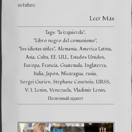
octubre.
Leer Más
Tags:
"la izquierda"
"Libro negro del comunismo"
"los idiotas útiles"
Alemania
America Latína
Asia
Cuba
EE. UU.
Estados Unidos
Europa
Francia
Guatemala
Inglaterra
Italia
Japón
Nicaragua
rusia
Sergei Guriev
Stephane Courtois
URSS
V. I. Lenin
Venezuela
Vladimir Lenin
Полезный идиот