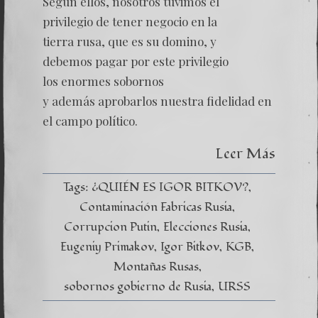
Según ellos, nosotros tuvimos el
Montañ
Rusas
privilegio de tener negocio en la
–
tierra rusa, que es su domino, y
Capítul
X
debemos pagar por este privilegio
–
los enormes sobornos
Las
Propue
y además aprobarlos nuestra fidelidad en
Política
Corrup
el campo político.
Leer Más
Tags:
¿QUIÉN ES IGOR BITKOV?
Contaminación Fabricas Rusia
Corrupcion Putin
Elecciones Rusia
Eugeniy Primakov
Igor Bitkov
KGB
Montañas Rusas
sobornos gobierno de Rusia
URSS