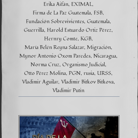
Erika Aifán
EXIMAL
Firma de La Paz Guatemala
FSB
Fundación Sobrevivientes
Guatemala
Guerrilla
Harold Estuardo Ortiz Pérez
Hernry Comte
KGB
María Belén Reyna Salazar
Migración
Mynor Antonio Oxom Paredes
Nicaragua
Norma Cruz
Organismo Judicial
Otto Pérez Molina
PGN
rusia
URSS
Vladimir Aguilar
Vladimir Bitkov Bitkova
Vladimir Putin