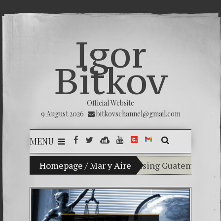
Igor
Bitkov
Official Website
9 August 2026
bitkovschannel@gmail.com
MENU
My son Vladimir Bitkov, a promising Guatemalan tennis
Homepage
/
Mar y Aire
Breaking the silence
(Español) Confiamos e
Criminality in the K