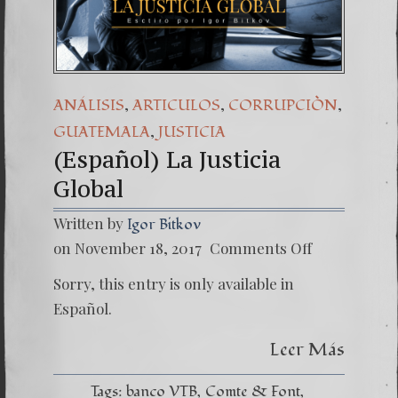
(Español) Daño Colate
7. Our Struggle Agai
,
,
,
ANÁLISIS
ARTICULOS
CORRUPCIÒN
,
GUATEMALA
JUSTICIA
(Español) La Justicia
Global
Written by
Igor Bitkov
on
on November 18, 2017
Comments Off
(Españo
La
Sorry, this entry is only available in
Justicia
Global
Español.
Leer Más
Tags:
banco VTB
Comte & Font