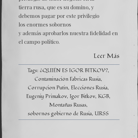
–
tierra rusa, que es su domino, y
Capítul
X
debemos pagar por este privilegio
–
los enormes sobornos
Las
Propue
y además aprobarlos nuestra fidelidad en
Política
Corrup
el campo político.
Leer Más
Tags:
¿QUIÉN ES IGOR BITKOV?
Contaminación Fabricas Rusia
Corrupcion Putin
Elecciones Rusia
Eugeniy Primakov
Igor Bitkov
KGB
Montañas Rusas
sobornos gobierno de Rusia
URSS