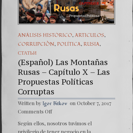
(Español) Dañ
7. Our Strug
,
,
ANÁLISIS HISTÓRICO
ARTICULOS
,
,
,
CORRUPCIÒN
POLÍTICA
RUSIA
СТАТЬИ
(Español) Las Montañas
Rusas – Capítulo X – Las
Propuestas Políticas
Corruptas
Written by
on October 7, 2017
Igor Bitkov
on
Comments Off
(Españo
Las
Según ellos, nosotros tuvimos el
Montañ
Rusas
privilegio de tener negocio en la