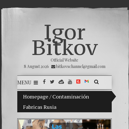
Igor
Bitkov
Official Website
8 August 2026
bitkovschannel@gmail.com
MENU
Homepage
My son Vladimir Bitkov, a promising Guat
/
Contaminación
Fabricas Rusia
Breakin
(Españo
Crimina