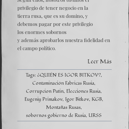
Montañ
Rusas
privilegio de tener negocio en la
–
tierra rusa, que es su domino, y
Capítul
X
debemos pagar por este privilegio
–
los enormes sobornos
Las
Propue
y además aprobarlos nuestra fidelidad en
Política
Corrup
el campo político.
Leer Más
Tags:
¿QUIÉN ES IGOR BITKOV?
Contaminación Fabricas Rusia
Corrupcion Putin
Elecciones Rusia
Eugeniy Primakov
Igor Bitkov
KGB
Montañas Rusas
sobornos gobierno de Rusia
URSS