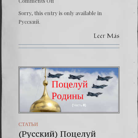
on
Comments Off
(Русски
Поцел
Sorry, this entry is only available in
Родин
9
Русский.
Leer Más
СТАТЬИ
(Русский) Поцелуй