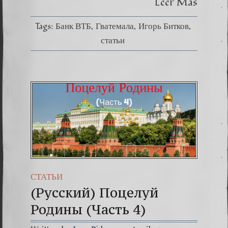
Leer Más
Tags:
Банк ВТБ
Гватемала
Игорь Битков
статьи
СТАТЬИ
(Русский) Поцелуй
Родины (Часть 4)