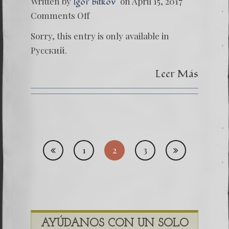
Written by
on April 15, 2017
Igor Bitkov
on
Comments Off
(Русски
Поцел
Sorry, this entry is only available in
Родин
(Часть
Русский.
4)
Leer Más
Posts
1
2
3
pagi
AYÚDANOS CON UN SOLO