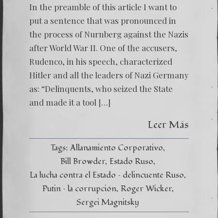
In the preamble of this article I want to
put a sentence that was pronounced in
the process of Nurnberg against the Nazis
after World War II. One of the accusers,
Rudenco, in his speech, characterized
Hitler and all the leaders of Nazi Germany
as: “Delinquents, who seized the State
and made it a tool […]
Leer Más
Tags:
Allanamiento Corporativo
Bill Browder
Estado Ruso
La lucha contra el Estado – delincuente Ruso
Putin – la corrupción
Roger Wicker
Sergei Magnitsky