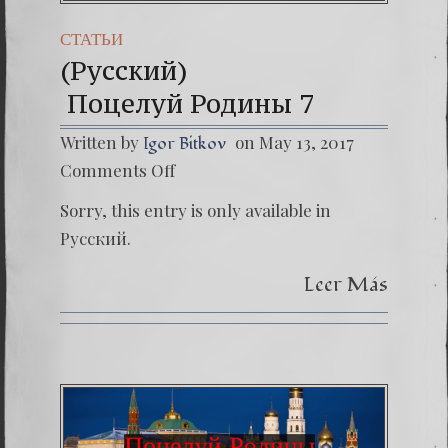
СТАТЬИ
(Русский)
Поцелуй Родины 7
Written by
on May 13, 2017
Igor Bitkov
on
Comments Off
(Русски
Поцелу
Sorry, this entry is only available in
Русский.
Leer Más