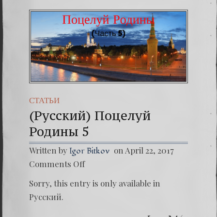
СТАТЬИ
(Русский) Поцелуй
Родины 5
Written by
on April 22, 2017
Igor Bitkov
on
Comments Off
(Русски
Поцел
Sorry, this entry is only available in
Родин
5
Русский.