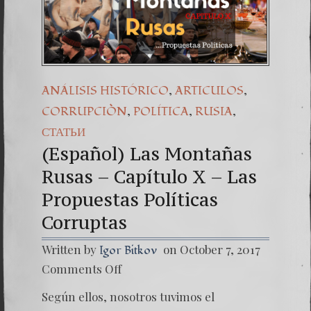
,
,
ANÁLISIS HISTÓRICO
ARTICULOS
,
,
,
CORRUPCIÒN
POLÍTICA
RUSIA
СТАТЬИ
(Español) Las Montañas
Rusas – Capítulo X – Las
Propuestas Políticas
Corruptas
Written by
on October 7, 2017
Igor Bitkov
on
Comments Off
(Españo
Las
Según ellos, nosotros tuvimos el
Montañ