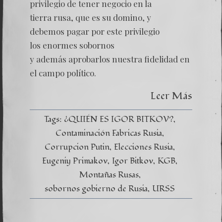
Rusas
privilegio de tener negocio en la
–
tierra rusa, que es su domino, y
Capítul
X
debemos pagar por este privilegio
–
los enormes sobornos
Las
Propue
y además aprobarlos nuestra fidelidad en
Política
Corrup
el campo político.
Leer Más
Tags:
¿QUIÉN ES IGOR BITKOV?
Contaminación Fabricas Rusia
Corrupcion Putin
Elecciones Rusia
Eugeniy Primakov
Igor Bitkov
KGB
Montañas Rusas
sobornos gobierno de Rusia
URSS