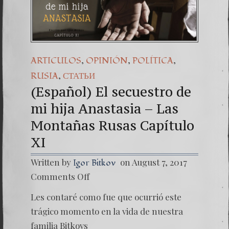
(Español) Daño Colateral:
7. Our Struggle Against
,
,
,
ARTICULOS
OPINIÓN
POLÍTICA
,
RUSIA
СТАТЬИ
(Español) El secuestro de
mi hija Anastasia – Las
Montañas Rusas Capítulo
XI
Written by
on August 7, 2017
Igor Bitkov
on
Comments Off
(Españo
El
Les contaré como fue que ocurrió este
secuest
de
trágico momento en la vida de nuestra
mi
familia Bitkovs
hija