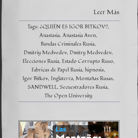
Anastas
–
Leer Más
Las
Montañ
Rusas
Tags:
¿QUIÉN ES IGOR BITKOV?
Capítul
Anastasia
Anastasia Aven
XI
Bandas Criminales Rusia
Dmitriy Medvedev
Dmitry Medvedev
Elecciones Rusia
Estado Corrupto Ruso
Fabricas de Papel Rusia
hipnosis
Igor Bitkov
Inglaterra
Montañas Rusas
SANDWELL
Secuestradores Rusia
The Open University