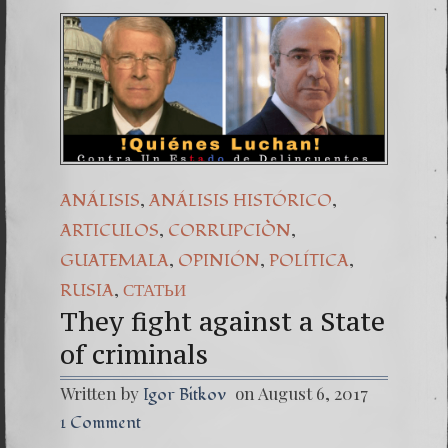
,
,
ANÁLISIS
ANÁLISIS HISTÓRICO
,
,
ARTICULOS
CORRUPCIÒN
,
,
,
GUATEMALA
OPINIÓN
POLÍTICA
,
RUSIA
СТАТЬИ
They fight against a State
of criminals
Written by
on August 6, 2017
Igor Bitkov
1 Comment