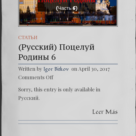
СТАТЬИ
(Русский) Поцелуй
Родины 6
Written by
on April 30, 2017
Igor Bitkov
on
Comments Off
(Русски
Поцел
Sorry, this entry is only available in
Родин
6
Русский.
Leer Más