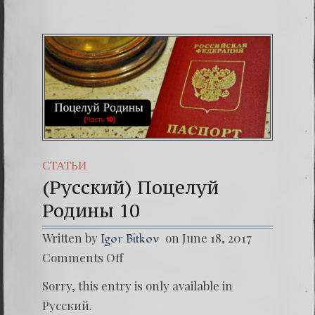
СТАТЬИ
(Русский) Поцелуй
Родины 10
Written by
on June 18, 2017
Igor Bitkov
on
Comments Off
(Русски
Поцел
Sorry, this entry is only available in
Родин
10
Русский.