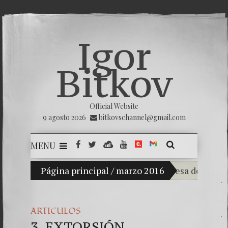
Igor
Bitkov
Official Website
9 agosto 2026
bitkovschannel@gmail.com
MENU
Mi hijo Vladimir Bitkov, una promesa del tenis gua
Página principal
/
marzo 2016
Rompiendo el 
¿Cómo el banc
ARTICULOS
3. EXTORSIÓN
El Día de la Vi