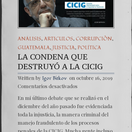
,
,
,
ANÁLISIS
ARTICULOS
CORRUPCIÒN
,
,
GUATEMALA
JUSTICIA
POLÍTICA
LA CONDENA QUE
DESTRUYÓ A LA CICIG
Written by
on octubre 16, 2019
Igor Bitkov
en
Comentarios desactivados
LA
CONDE
En mi último debate que se realizó en el
QUE
DESTR
diciembre del año pasado fue evidenciada
A
toda la injusticia, la manera criminal del
LA
CICIG
manejo fraudulento de los procesos
penales de la CICIG. Mucha gente incluso