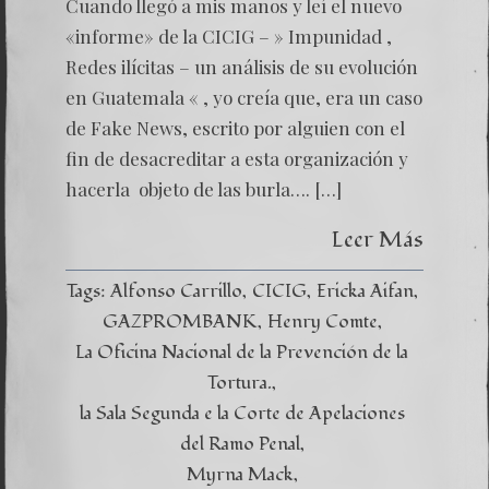
Cuando llegó a mis manos y leí el nuevo
«infor
de
«informe» de la CICIG – » Impunidad ,
la
Redes ilícitas – un análisis de su evolución
CICIG
es
en Guatemala « , yo creía que, era un caso
un
de Fake News, escrito por alguien con el
cúmulo
de
fin de desacreditar a esta organización y
engaño
hacerla objeto de las burla…. […]
Leer Más
Tags:
Alfonso Carrillo
CICIG
Ericka Aifan
GAZPROMBANK
Henry Comte
La Oficina Nacional de la Prevención de la
Tortura.
la Sala Segunda e la Corte de Apelaciones
del Ramo Penal
Myrna Mack