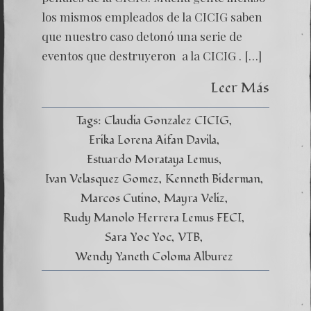
los mismos empleados de la CICIG saben
que nuestro caso detonó una serie de
eventos que destruyeron a la CICIG . […]
Leer Más
Tags:
Claudia Gonzalez CICIG
Erika Lorena Aifan Davila
Estuardo Morataya Lemus
Ivan Velasquez Gomez
Kenneth Biderman
Marcos Cutino
Mayra Veliz
Rudy Manolo Herrera Lemus FECI
Sara Yoc Yoc
VTB
Wendy Yaneth Coloma Alburez