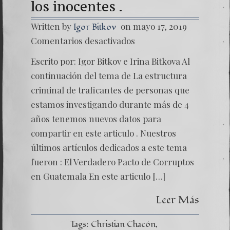
los inocentes .
Written by
on mayo 17, 2019
Igor Bitkov
en
Comentarios desactivados
Rompie
el
Escrito por: Igor Bitkov e Irina Bitkova Al
silencio
de
continuación del tema de La estructura
los
criminal de traficantes de personas que
inocent
.
estamos investigando durante más de 4
años tenemos nuevos datos para
compartir en este articulo . Nuestros
últimos artículos dedicados a este tema
fueron : El Verdadero Pacto de Corruptos
en Guatemala En este articulo […]
Leer Más
Tags:
Christian Chacón