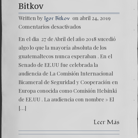
Bitkov
Written by
on abril 24, 2019
Igor Bitkov
en
Comentarios desactivados
Un
año
En el dia 27 de Abril del año 2018 sucedió
despué
de
algo lo que la mayoría absoluta de los
la
guatemaltecos nunca esperaban . En el
comisi
Helsink
Senado de EE.UU fue celebrada la
–
audiencia de La Comisión Internacional
Caso
Bitkov
Bicameral de Seguridad y Cooperación en
Europa conocida como Comisión Helsinki
de EE.UU . La audiencia con nombre » El
[…]
Leer Más