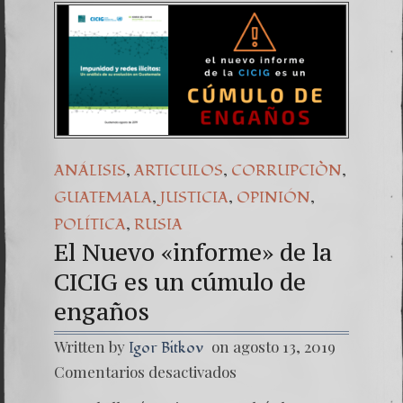
,
,
,
ANÁLISIS
ARTICULOS
CORRUPCIÒN
,
,
,
GUATEMALA
JUSTICIA
OPINIÓN
,
POLÍTICA
RUSIA
El Nuevo «informe» de la
CICIG es un cúmulo de
engaños
Written by
on agosto 13, 2019
Igor Bitkov
en
Comentarios desactivados
El
Nuevo