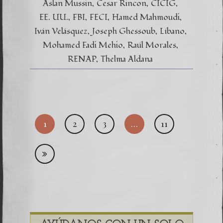
Aslan Mussin
Cesar Rincon
CICIG
EE. UU.
FBI
FECI
Hamed Mahmoudi
Iván Velásquez
Joseph Ghessoub
Líbano
Mohamed Fadi Mehio
Raúl Morales
RENAP
Thelma Aldana
Pagi
1
2
3
…
11
de
entr