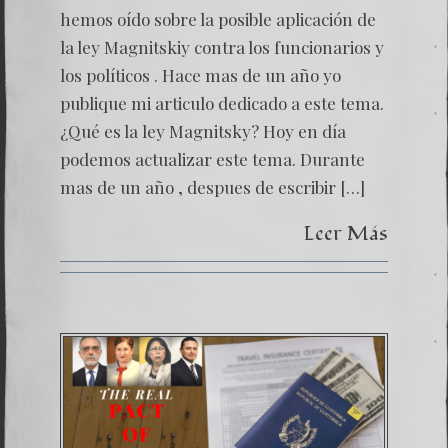
Magnits
¿Herra
hemos oído sobre la posible aplicación de
de
la ley Magnitskiy contra los funcionarios y
la
justicia
los políticos . Hace mas de un año yo
o
publique mi articulo dedicado a este tema.
arma
política
¿Qué es la ley Magnitsky? Hoy en día
podemos actualizar este tema. Durante
mas de un año , despues de escribir […]
Leer Más