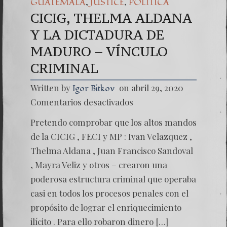
,
,
GUATEMALA
JUSTICE
POLÍTICA
CICIG, THELMA ALDANA
Y LA DICTADURA DE
MADURO – VÍNCULO
CRIMINAL
Written by
on abril 29, 2020
Igor Bitkov
en
Comentarios desactivados
CICIG,
THELM
Pretendo comprobar que los altos mandos
ALDAN
Y
de la CICIG , FECI y MP : Ivan Velazquez ,
LA
Thelma Aldana , Juan Francisco Sandoval
DICTA
DE
, Mayra Veliz y otros – crearon una
MADU
poderosa estructura criminal que operaba
–
VÍNCU
casi en todos los procesos penales con el
CRIMI
propósito de lograr el enriquecimiento
ilícito . Para ello robaron dinero […]