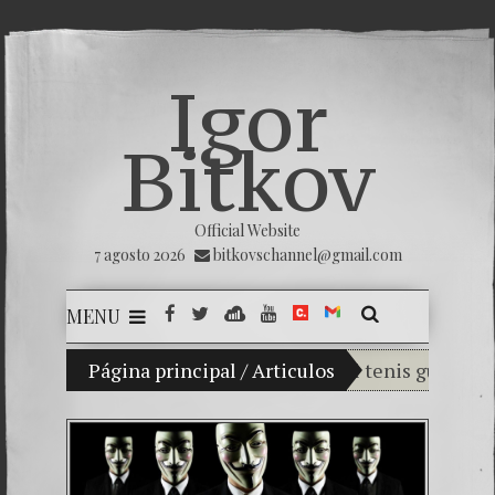
Igor
Bitkov
Official Website
7 agosto 2026
bitkovschannel@gmail.com
MENU
ladimir Bitkov, una promesa del tenis guatemalteco.
Página principal
/
Articulos
R
Rompiendo el sil
¿Cómo el banco 
El Día de la Vict