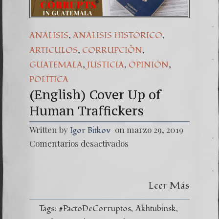
,
,
ANÁLISIS
ANÁLISIS HISTÓRICO
,
,
ARTICULOS
CORRUPCIÒN
,
,
,
GUATEMALA
JUSTICIA
OPINIÓN
POLÍTICA
(English) Cover Up of
Human Traffickers
Written by
on marzo 29, 2019
Igor Bitkov
en
Comentarios desactivados
(Englis
Cover
Up
of
Leer Más
Human
Traffic
Tags:
#PactoDeCorruptos
Akhtubinsk