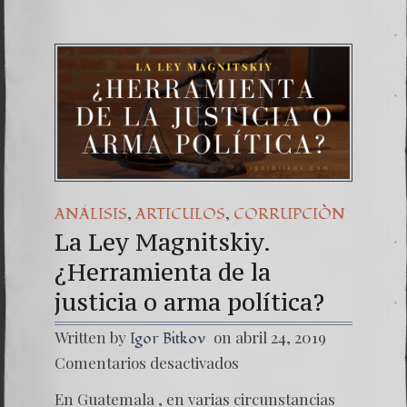
,
,
ANÁLISIS
ARTICULOS
CORRUPCIÒN
La Ley Magnitskiy.
¿Herramienta de la
justicia o arma política?
Written by
on abril 24, 2019
Igor Bitkov
en
Comentarios desactivados
La
Ley
En Guatemala , en varias circunstancias