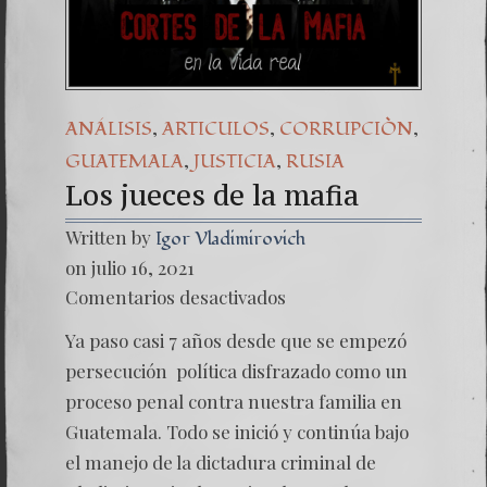
Una señal de tie
7. NUESTRA LU
,
,
,
ANÁLISIS
ARTICULOS
CORRUPCIÒN
,
,
GUATEMALA
JUSTICIA
RUSIA
Los jueces de la mafia
Written by
Igor Vladimirovich
on julio 16, 2021
en
Comentarios desactivados
Los
jueces
Ya paso casi 7 años desde que se empezó
de
la
persecución política disfrazado como un
mafia
proceso penal contra nuestra familia en
Guatemala. Todo se inició y continúa bajo
el manejo de la dictadura criminal de