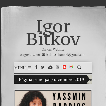
Igor
Bitkov
Official Website
9 agosto 2026
bitkovschannel@gmail.com
MENU
Mi hijo Vladimir Bitkov, una promesa del teni
Página principal
/
diciembre 2019
Rompiendo 
¿Cómo el 
El Día de 