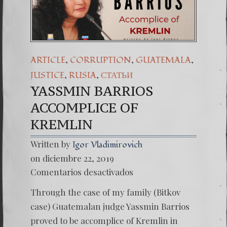
Una señal
7. NUEST
,
,
,
ARTICLE
CORRUPTION
GUATEMALA
,
,
JUSTICE
RUSIA
СТАТЬИ
YASSMIN BARRIOS
ACCOMPLICE OF
KREMLIN
Written by
Igor Vladimirovich
on diciembre 22, 2019
en
Comentarios desactivados
YASSM
BARRI
Through the case of my family (Bitkov
ACCOM
OF
case) Guatemalan judge Yassmin Barrios
KREML
proved to be accomplice of Kremlin in