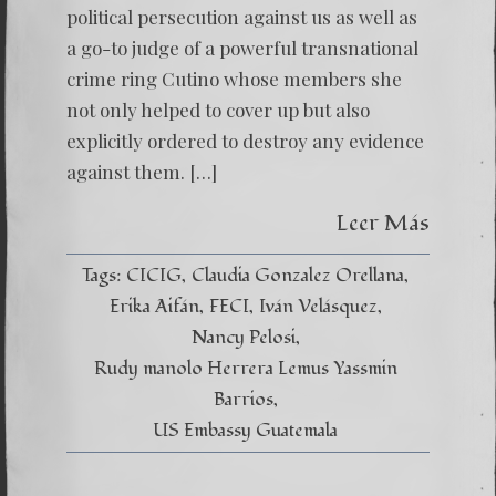
political persecution against us as well as
a go-to judge of a powerful transnational
crime ring Cutino whose members she
not only helped to cover up but also
explicitly ordered to destroy any evidence
against them. […]
Leer Más
Tags:
CICIG
Claudia Gonzalez Orellana
Erika Aifán
FECI
Iván Velásquez
Nancy Pelosi
Rudy manolo Herrera Lemus Yassmin
Barrios
US Embassy Guatemala