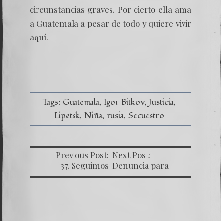
circunstancias graves. Por cierto ella ama
a Guatemala a pesar de todo y quiere vivir
aquí.
Tags:
Guatemala
Igor Bitkov
Justicia
Lipetsk
Niña
rusia
Secuestro
Previous Post:
Next Post:
37. Seguimos
Denuncia para
pasando la prueba
Prevenir la Tortura
y Asesinato de Igor
Bitkov