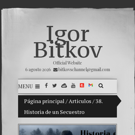
Igor
Bitkov
Official Website
6 agosto 2026
bitkovschannel@gmail.com
MENU
Mi hijo Vladimir Bitkov, una promesa del tenis g
Página principal
/
Articulos
/
38.
Historia de un Secuestro
Rompien
¿Cómo e
El Día 