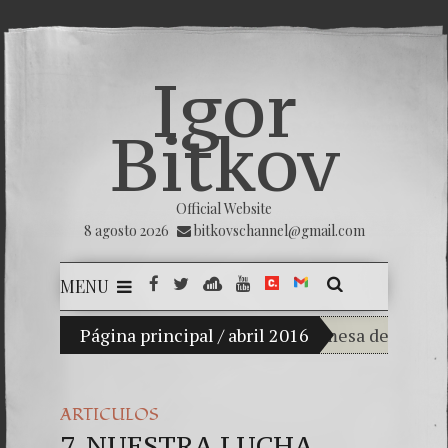
Igor
Bitkov
Official Website
8 agosto 2026
bitkovschannel@gmail.com
MENU
Mi hijo Vladimir Bitkov, una promesa del tenis gua
Página principal
/
abril 2016
Rompiendo el si
¿Cómo el banco 
ARTICULOS
7. NUESTRA LUCHA
El Día de la Vic