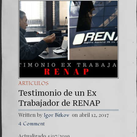
Una señ
7. NU
ARTICULOS
Testimonio de un Ex
Trabajador de RENAP
Written by
on abril 12, 2017
Igor Bitkov
4 Comment
Actualizado 4/07/2019