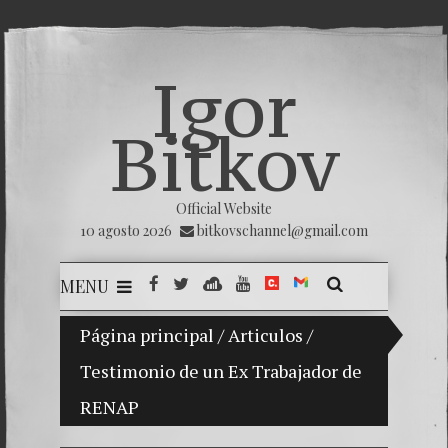
Igor
Bitkov
Official Website
10 agosto 2026
bitkovschannel@gmail.com
MENU
i hijo Vladimir Bitkov, una promesa del tenis guatemal
Página principal
/
Articulos
/
Testimonio de un Ex Trabajador de
Rompien
RENAP
¿Cómo e
El Día 