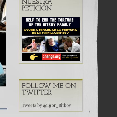
s peligrosos – Caso Bitkov por Paul Goble
31. ¿ Puede
NUESTRA
PETICIÓN
 CONTRA DICTADURA MÁS CORRUPTA DEL MUNDO (Pr
FOLLOW ME ON
TWITTER
Tweets by @Igor_Bitkov
en