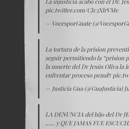
La injusticia acabó con el Dr. Je
pic.twitter.com/CJc3XlrVMe
— VocesporGuate (@VocesporG
La tortura de la prision prevent
seguir permitiendo la “prision pr
la muerte del Dr Jesús Oliva la 
enfrentar proceso penal‼️
pic.t
— Justicia Gua (@GuaJusticia)
J
LA DENUNCIA del hijo del Dr JE
…… y QUE JAMAS FUE ESCUCH