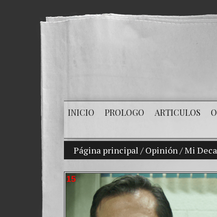
INICIO
PROLOGO
ARTICULOS
O
Página principal
/
Opinión
/
Mi Decan
Mi 