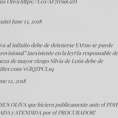
sús Oliva
https://t.co/AF7rr99GzH
uate)
June 13, 2018
iva al infinito debe de detenerse YA‼️no se puede
ovisional” inexistente en la ley‼️la responsable de
jueza de mayor riesgo Silvia de León debe de
witter.com/vGlQZPCLsq
une 12, 2018
SUS OLIVA que hiciera publicamente ante el PDH
ADA y ATENDIDA por el PROCURADOR!