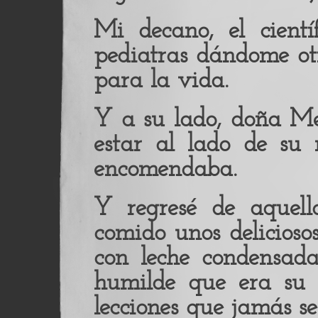
Mi decano, el cientí
pediatras dándome ot
para la vida.
Y a su lado, doña M
estar al lado de su
encomendaba.
Y regresé de aquell
comido unos delicios
con leche condensada
humilde que era su 
lecciones que jamás s