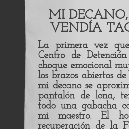
MI DECANO,
VENDÍA TAC
La primera vez que 
Centro de Detención
choque emocional muy
los brazos abiertos d
mi decano se aproxi
pantalón de lona, t
todo una gabacha c
mi maestro. El ho
recuperación de la F