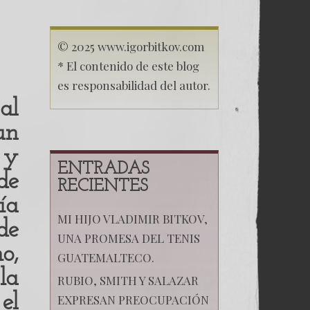
Mi
Decano
el
Doctor
© 2025 www.igorbitkov.com
Jesús
Oliva
* El contenido de este blog
(Chusito)
es responsabilidad del autor.
al
un
 y
ENTRADAS
de
RECIENTES
ía
MI HIJO VLADIMIR BITKOV,
de
UNA PROMESA DEL TENIS
o,
GUATEMALTECO.
la
RUBIO, SMITH Y SALAZAR
el
EXPRESAN PREOCUPACIÓN