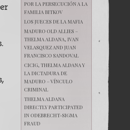
POR LA PERSECUCIÓN A LA
er
FAMILIA BITKOV
LOS JUECES DE LA MAFIA
MADURO OLD ALLIES –
THELMA ALDANA, IVAN
.
VELASQUEZ AND JUAN
FRANCISCO SANDOVAL
CICIG, THELMA ALDANA Y
LA DICTADURA DE
,
MADURO – VÍNCULO
CRIMINAL
THELMA ALDANA
DIRECTLY PARTICIPATED
IN ODEBRECHT-SIGMA
FRAUD