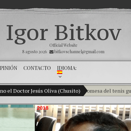
Igor Bitkov
Official Website
8 agosto 2026
bitkovschannel@gmail.com
PINIÓN
CONTACTO
IDIOMA:
o el Doctor Jesús Oliva (Chusito)
hijo Vladimir Bitkov, una promesa del tenis guatemalt
Rompiendo el silenc
¿Cómo el banco mafi
El Día de la Victoria