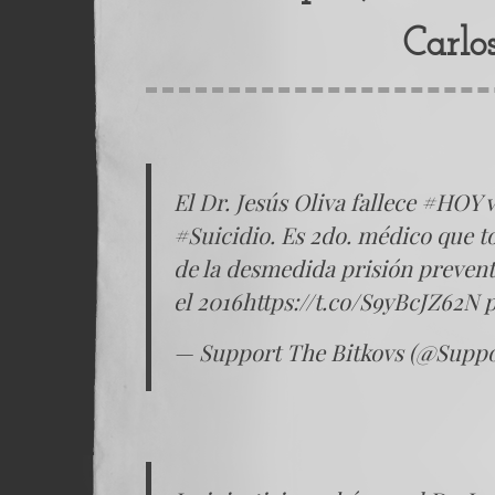
Carlo
El Dr. Jesús Oliva fallece
#HOY
v
#Suicidio
. Es 2do. médico que to
de la desmedida prisión prevent
el 2016
https://t.co/S9yBcJZ62N
p
— Support The Bitkovs (@Suppo