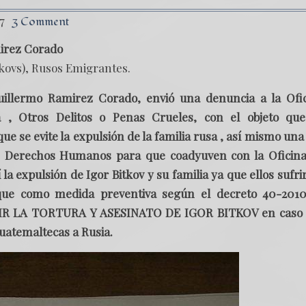
7
3 Comment
irez Corado
itkovs), Rusos Emigrantes.
illermo Ramirez Corado, envió una denuncia a la Ofi
a , Otros Delitos o Penas Crueles, con el objeto qu
e se evite la expulsión de la familia rusa , así mismo una
 de Derechos Humanos para que coadyuven con la Oficin
 la expulsión de Igor Bitkov y su familia ya que ellos sufri
o que como medida preventiva según el decreto 40-201
NIR LA TORTURA Y ASESINATO DE IGOR BITKOV en caso 
guatemaltecas a Rusia.