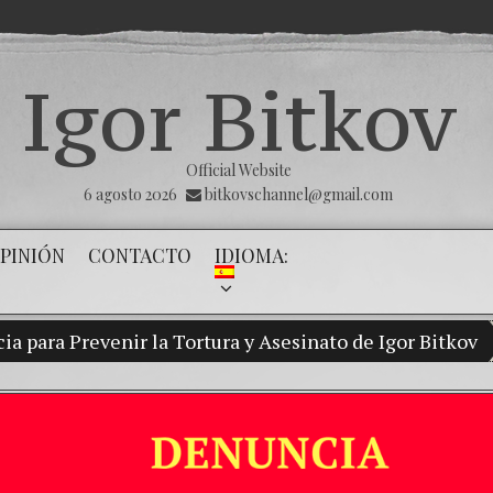
Igor Bitkov
Official Website
6 agosto 2026
bitkovschannel@gmail.com
PINIÓN
CONTACTO
IDIOMA:
a para Prevenir la Tortura y Asesinato de Igor Bitkov
Mi hijo Vladimir Bitkov, una promesa de