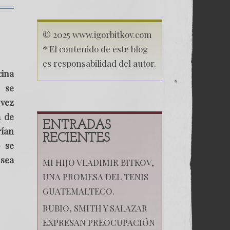
© 2025 www.igorbitkov.com
* El contenido de este blog
es responsabilidad del autor.
cina
e se
 vez
a de
ENTRADAS
rían
RECIENTES
0 se
sea
MI HIJO VLADIMIR BITKOV,
UNA PROMESA DEL TENIS
GUATEMALTECO.
RUBIO, SMITH Y SALAZAR
EXPRESAN PREOCUPACIÓN