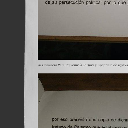
01 Denuncia Para Prevenir la Tortura y Asesinato de Igor B