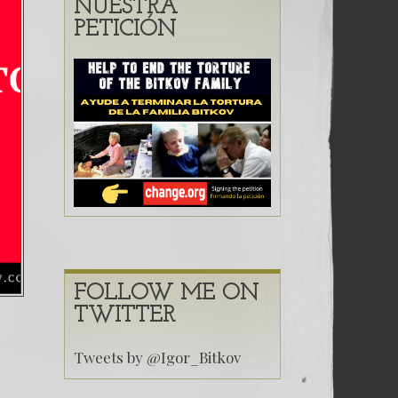
Una señal de tiempos peligrosos – Caso Bitkov por Paul
NUESTRA
PETICIÓN
7. NUESTRA LUCHA CONTRA DICTADURA MÁS CORRUP
FOLLOW ME ON
TWITTER
Tweets by @Igor_Bitkov