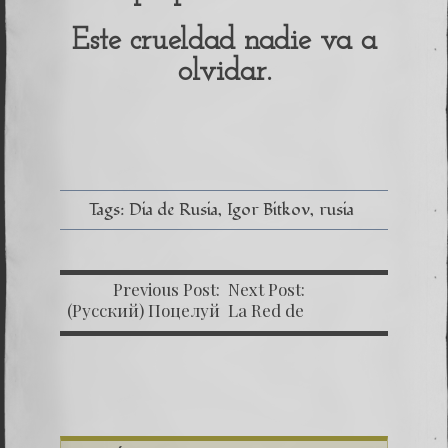
Este crueldad nadie va a
olvidar.
Tags:
Dia de Rusia
Igor Bitkov
rusia
Previous Post:
Next Post:
(Русский) Поцелуй
La Red de
Родины 10
Influencia