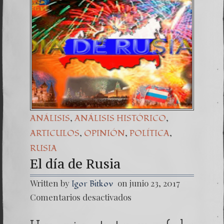
Una señ
7. NU
,
,
ANÁLISIS
ANÁLISIS HISTÓRICO
,
,
,
ARTICULOS
OPINIÓN
POLÍTICA
RUSIA
El día de Rusia
Written by
on junio 23, 2017
Igor Bitkov
en
Comentarios desactivados
El
día
de