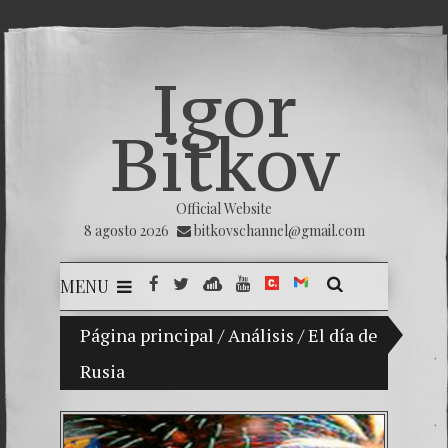
Igor
Bitkov
Official Website
8 agosto 2026
bitkovschannel@gmail.com
MENU
Mi hijo Vladimir Bitkov, una promesa del tenis 
Página principal
/
Análisis
/
El día de
Rusia
Rompien
¿Cómo e
El Día 