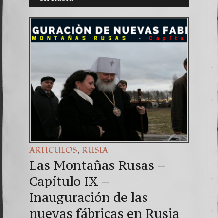
Una señ
7. NU
,
ARTICULOS
RUSIA
Las Montañas Rusas –
Capítulo IX –
Inauguración de las
nuevas fábricas en Rusia