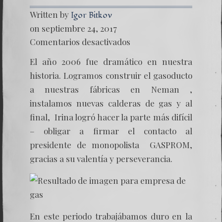
Written by
Igor Bitkov
on septiembre 24, 2017
en
Comentarios desactivados
Las
Montañ
El año 2006 fue dramático en nuestra
Rusas
–
historia. Logramos construir el gasoducto
Capítul
a nuestras fábricas en Neman ,
IX
–
instalamos nuevas calderas de gas y al
Inaugu
final, Irina logró hacer la parte más difícil
de
las
– obligar a firmar el contacto al
nuevas
fábrica
presidente de monopolista GASPROM,
en
gracias a su valentía y perseverancia.
Rusia
En este periodo trabajábamos duro en la