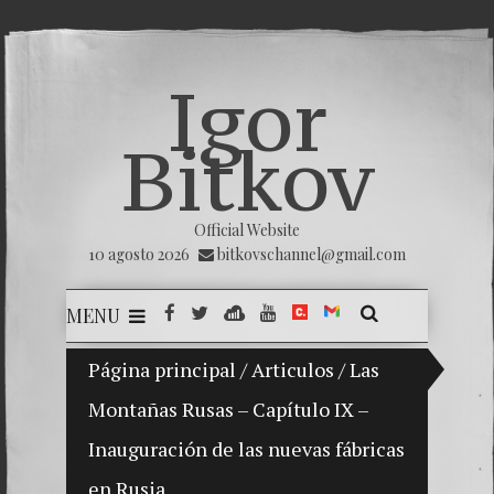
Igor
Bitkov
Official Website
10 agosto 2026
bitkovschannel@gmail.com
MENU
i hijo Vladimir Bitkov, una promesa del tenis guatemal
Página principal
/
Articulos
/
Las
Montañas Rusas – Capítulo IX –
Rompien
Inauguración de las nuevas fábricas
¿Cómo e
en Rusia
El Día 