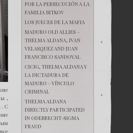
POR LA PERSECUCIÓN A LA
FAMILIA BITKOV
LOS JUECES DE LA MAFIA
MADURO OLD ALLIES –
THELMA ALDANA, IVAN
VELASQUEZ AND JUAN
FRANCISCO SANDOVAL
CICIG, THELMA ALDANA Y
LA DICTADURA DE
MADURO – VÍNCULO
кие
CRIMINAL
ы ,
THELMA ALDANA
. С
DIRECTLY PARTICIPATED
ние
IN ODEBRECHT-SIGMA
ным
FRAUD
все