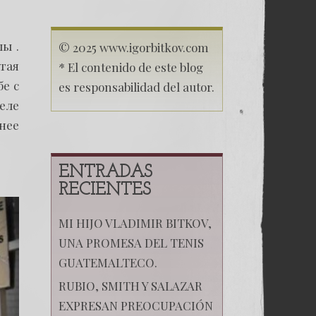
Поцелуй
Родины
11
ы .
© 2025 www.igorbitkov.com
тая
* El contenido de este blog
е с
es responsabilidad del autor.
еле
енее
ENTRADAS
RECIENTES
MI HIJO VLADIMIR BITKOV,
UNA PROMESA DEL TENIS
GUATEMALTECO.
RUBIO, SMITH Y SALAZAR
EXPRESAN PREOCUPACIÓN