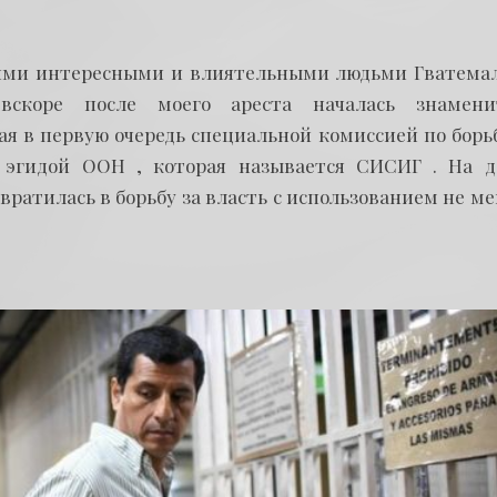
гими интересными и влиятельными людьми Гватемал
скоре после моего ареста началась знамени
я в первую очередь специальной комиссией по борьб
д эгидой ООН , которая называется СИСИГ . На д
вратилась в борьбу за власть с использованием не м