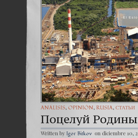
,
,
,
ANÁLISIS
OPINIÓN
RUSIA
СТАТЬИ
Поцелуй Родины
Written by
on diciembre 10, 
Igor Bitkov