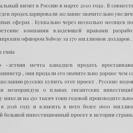
ьный визит в Россию в марте 2010 года . В совмест
едев продекларировали желание значительно увелич
ных сферах . Буквально через несколько месяцев по
бретение компании владеющей правами разрабо
ипрским офшором Solway за 170 миллионов долларов .
0 -летняя мечта канадцев продать простаиваю
 министр , они продали его значительно дороже чем 
 желанию русских купить этот проект . Русские подо
али меморандум о планах гигантских инвестици
у никеля на 150 тысяч тонн годовой производительно
 в 2016 году и вложить в него более 1600 миллио
ый большой инвестиционный проект в истории страны