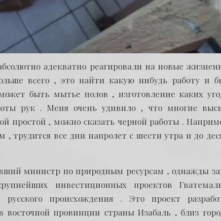
абсолютно адекватно реагировали на новые жизнен
больше всего , это найти какую нибудь работу и б
может быть мытье полов , изготовление каких уго
оты рук . Меня очень удивило , что многие выс
й простой , можно сказать черной работы . Наприме
 , трудится все дни напролет с шести утра и до дес
вший министр по природным ресурсам , однажды за
крупнейших инвестиционных проектов Гватемал
 русского происхождения . Это проект разрабо
 восточной провинции страны Изабаль , близ горо