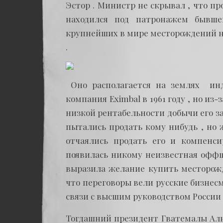
Эстор . Министр не скрывал , что п
находился под патронажем бывше
крупнейших в мире месторождений ни
.
Оно располагается на землях инд
компания Eximbal в 1961 году , но и
низкой рентабельности добычи его за
пытались продать кому нибудь , но
отчаялись продать его и компенси
появилась никому неизвестная оффш
выразила желание купить месторожд
что переговоры вели русские бизнесм
связи с высшим руководством России 
Тогдашний президент Гватемалы Аль