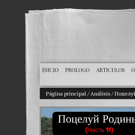
INICIO
PROLOGO
ARTICULOS
O
Página principal
RUBIO, SMITH Y SALAZ
/
Análisis
/
Поцелу