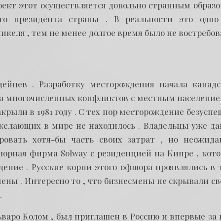
роект этот осуществляется довольно странным образо
го президента страны . В реальности это одно
келя , тем не менее долгое время было не востребов
ейцев . Разработку месторождения начала канадс
з-за многочисленных конфликтов с местным население
крыли в 1981 году . С тех пор месторождение безусп
 желающих в мире не находилось . Владельцы уже да
ровать хотя-бы часть своих затрат , но неожида
орная фирма Solway с резиденцией на Кипре , кото
ение . Русские корни этого офшора проявлялись в 
ены . Интересно то , что бизнесмены не скрывали св
.
варо Колом , был приглашен в Россию и впервые за 