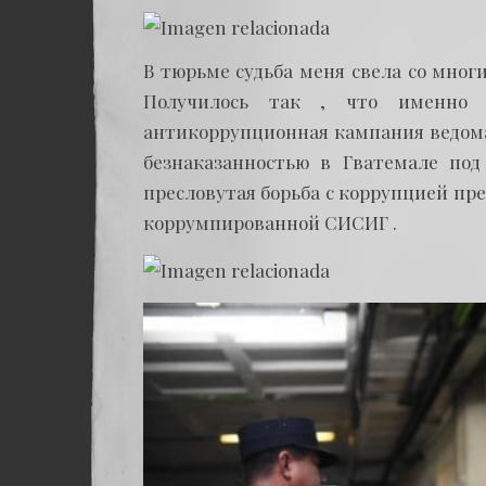
В тюрьме судьба меня свела со мно
Получилось так , что именно в
антикоррупционная кампания ведома
безнаказанностью в Гватемале по
пресловутая борьба с коррупцией пре
коррумпированной СИСИГ .