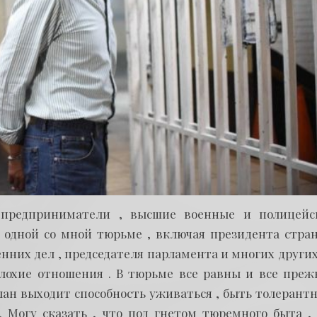
 предприниматели , высшие военные и полицейс
в одной со мной тюрьме , включая президента стран
них дел , председателя парламента и многих других 
лохие отношения . В тюрьме все равны и все преж
лан выходит способность уживаться , быть толерант
. Могу сказать , что под гнетом тюремного быта , 