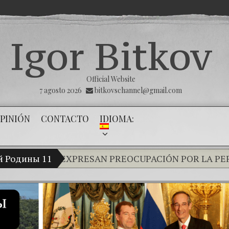
Igor Bitkov
Official Website
7 agosto 2026
bitkovschannel@gmail.com
PINIÓN
CONTACTO
IDIOMA:
AR EXPRESAN PREOCUPACIÓN POR LA PERSECUCIÓN A
й Родины 11
THE MAGNITSKY ACT. Tool of justice or 
¿Cómo el banco mafioso de Putin sigue a
El Día de la Victoria
Con esta injusticia