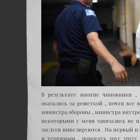
В результате многие чиновники ,
оказались за решеткой , почти все 
министра обороны , министра внутрен
некоторыми у меня завязались не п
заслуги нивелируются . На первый п
и терпимым , помогать друг другу 