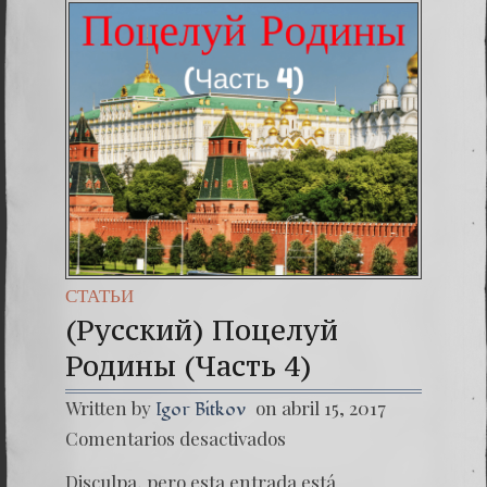
Una señ
7. NU
СТАТЬИ
(Русский) Поцелуй
Родины (Часть 4)
Written by
on abril 15, 2017
Igor Bitkov
en
Comentarios desactivados
(Русски
Поцел
Disculpa, pero esta entrada está