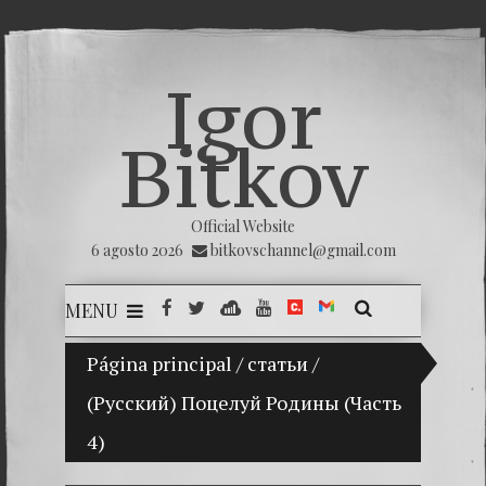
Igor
Bitkov
Official Website
6 agosto 2026
bitkovschannel@gmail.com
MENU
Página principal
Mi hijo Vladimir Bitkov, una promesa del
/
статьи
/
(Русский) Поцелуй Родины (Часть
Rompien
4)
¿Cómo e
El Día 