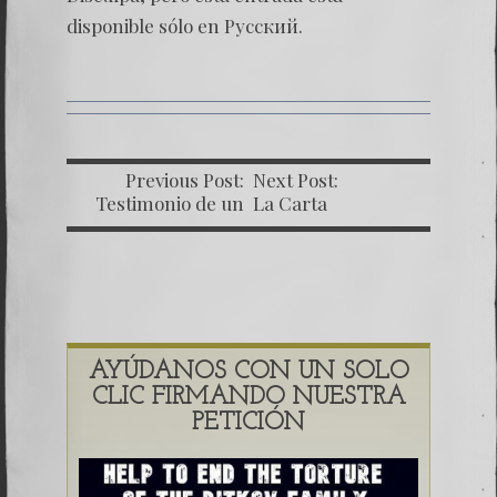
Родин
(Часть
disponible sólo en
Русский
.
4)
Previous Post:
Next Post:
Testimonio de un
La Carta
Ex Trabajador de
Comprometedora –
RENAP
Segunda Parte
AYÚDANOS CON UN SOLO
CLIC FIRMANDO NUESTRA
PETICIÓN