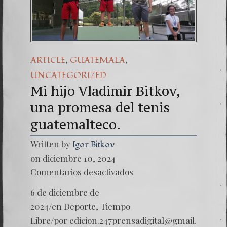
Una señal
7. NUEST
,
,
ARTICLE
GUATEMALA
UNCATEGORIZED
Mi hijo Vladimir Bitkov,
una promesa del tenis
guatemalteco.
Written by
Igor Bitkov
on diciembre 10, 2024
en
Comentarios desactivados
Mi
hijo
6 de diciembre de
Vladimi
Bitkov,
2024/en Deporte, Tiempo
una
Libre/por
edicion.247prensadigital@gmail.
promes