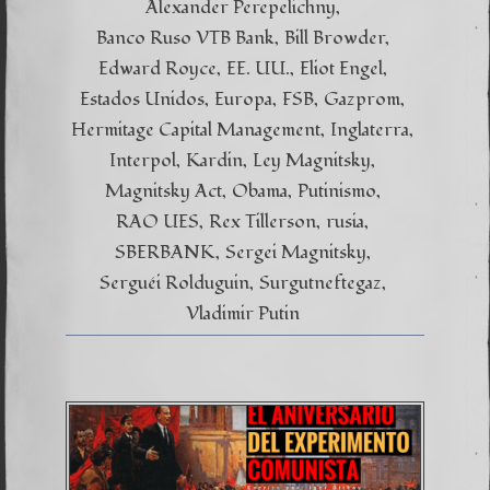
Alexander Perepelichny
Banco Ruso VTB Bank
Bill Browder
Edward Royce
EE. UU.
Eliot Engel
Estados Unidos
Europa
FSB
Gazprom
Hermitage Capital Management
Inglaterra
Interpol
Kardin
Ley Magnitsky
Magnitsky Act
Obama
Putinismo
RAO UES
Rex Tillerson
rusia
SBERBANK
Sergei Magnitsky
Serguéi Rolduguin
Surgutneftegaz
Vladimir Putin