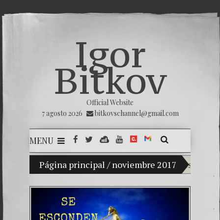
Igor
Bitkov
Official Website
7 agosto 2026
bitkovschannel@gmail.com
MENU
Mi hijo Vladimir Bitkov, una promesa del tenis g
Página principal
/
noviembre 2017
Rompiendo
¿Cómo el 
El Día de 