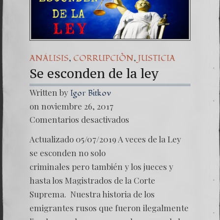
Una señal
7. NUES
,
,
ANÁLISIS
CORRUPCIÒN
JUSTICIA
Se esconden de la ley
Written by
Igor Bitkov
on noviembre 26, 2017
en
Comentarios desactivados
Se esc
de
Actualizado 05/07/2019 A veces de la Ley
la
ley
se esconden no solo
criminales pero también y los jueces y
hasta los Magistrados de la Corte
Suprema. Nuestra historia de los
emigrantes rusos que fueron ilegalmente