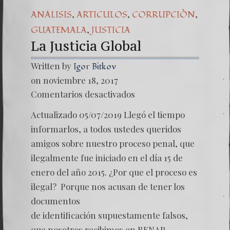
,
,
,
ANÁLISIS
ARTICULOS
CORRUPCIÒN
,
GUATEMALA
JUSTICIA
La Justicia Global
Written by
Igor Bitkov
on noviembre 18, 2017
en
Comentarios desactivados
La
Justicia
Actualizado 05/07/2019 Llegó el tiempo
Global
informarlos, a todos ustedes queridos
amigos sobre nuestro proceso penal, que
ilegalmente fue iniciado en el día 15 de
enero del año 2015. ¿Por que el proceso es
ilegal? Porque nos acusan de tener los
documentos
de identificación supuestamente falsos,
que nosotros recibimos en RENAP