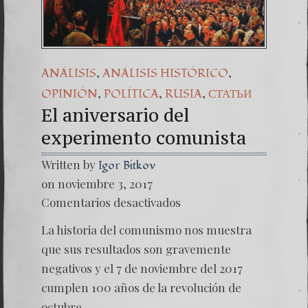
,
,
ANÁLISIS
ANÁLISIS HISTÓRICO
,
,
,
OPINIÓN
POLÍTICA
RUSIA
СТАТЬИ
El aniversario del
experimento comunista
Written by
Igor Bitkov
on noviembre 3, 2017
en
Comentarios desactivados
El
anivers
La historia del comunismo nos muestra
experi
que sus resultados son gravemente
negativos y el 7 de noviembre del 2017
cumplen 100 años de la revolución de
octubre.