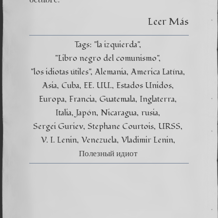
Leer Más
Tags:
"la izquierda"
"Libro negro del comunismo"
"los idiotas útiles"
Alemania
America Latína
Asia
Cuba
EE. UU.
Estados Unidos
Europa
Francia
Guatemala
Inglaterra
Italia
Japón
Nicaragua
rusia
Sergei Guriev
Stephane Courtois
URSS
V. I. Lenin
Venezuela
Vladimir Lenin
Полезный идиот