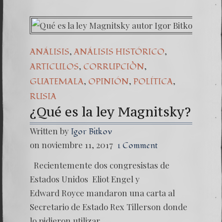
,
,
ANÁLISIS
ANÁLISIS HISTÓRICO
,
,
ARTICULOS
CORRUPCIÒN
,
,
,
GUATEMALA
OPINIÓN
POLÍTICA
RUSIA
¿Qué es la ley Magnitsky?
Written by
Igor Bitkov
on noviembre 11, 2017
1 Comment
Recientemente dos congresistas de
Estados Unidos Eliot Engel y
Edward Royce mandaron una carta al
Secretario de Estado Rex Tillerson donde
lo pidieron utilizar