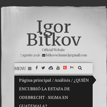
Igor
Bitkov
Official Website
7 agosto 2026
bitkovschannel@gmail.com
MENU
Vladimir Bitkov, una promesa del tenis guatemalteco.
Página principal
/
Análisis
/
¿QUIÉN
ENCUBRIÓ LA ESTAFA DE
Rompien
ODEBRECHT - SIGMA EN
¿Cómo e
GUATEMALA?
El Día 