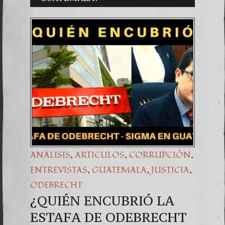
Una señ
7. NU
,
,
,
ANÁLISIS
ARTICULOS
CORRUPCIÒN
,
,
,
ENTREVISTAS
GUATEMALA
JUSTICIA
ODEBRECHT
¿QUIÉN ENCUBRIÓ LA
ESTAFA DE ODEBRECHT