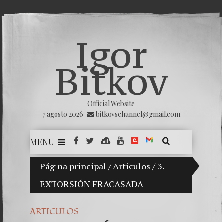
Igor
Bitkov
Official Website
7 agosto 2026
bitkovschannel@gmail.com
MENU
Mi hijo Vladimir Bitkov, una promesa del tenis 
Página principal
/
Articulos
/
3.
EXTORSIÓN FRACASADA
Rompien
¿Cómo e
ARTICULOS
El Día 