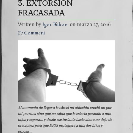
3. EXTORSIÓN
Una señ
FRACASADA
7. NU
Written by
on marzo 27, 2016
Igor Bitkov
27 Comment
Al momento de llegar a la cárcel mi aflicción creció no por
mi persona sino que no sabía que le estaría pasando a mis
hijos y esposa… y desde ese instante hasta ahora no dejo de
oraciones para que DIOS protegiera a mis dos hijos y
esposa…