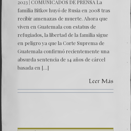
SALAZ
2023 | COMUNICADOS DE PRENSA La
EXPRE
familia Bitkov huyó de Rusia en 2008 tras
PREOC
POR
recibir amenazas de muerte. Ahora que
LA
viven en Guatemala con estatus de
PERSE
A
refugiados, la libertad de la familia sigue
LA
FAMILI
en peligro ya que la Corte Suprema de
BITKO
Guatemala confirmó recientemente una
absurda sentencia de 14 años de cárcel
basada en […]
Leer Más