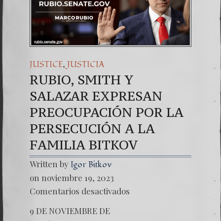
Una señal
7. NUES
,
JUSTICE
JUSTICIA
RUBIO, SMITH Y
SALAZAR EXPRESAN
PREOCUPACIÓN POR LA
PERSECUCIÓN A LA
FAMILIA BITKOV
Written by
Igor Bitkov
on noviembre 19, 2023
en
Comentarios desactivados
RUBIO,
SMITH
9 DE NOVIEMBRE DE
Y