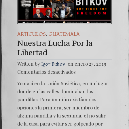
Una señal de t
7. NUESTRA 
,
ARTICULOS
GUATEMALA
Nuestra Lucha Por la
Libertad
Written by
on enero 23, 2019
Igor Bitkov
en
Comentarios desactivados
Nuestr
Lucha
Yo nací en la Unión Soviética, en un lugar
Por
la
donde en las calles dominaban las
Liberta
pandillas. Para un niño existían dos
opciones la primera, ser miembro de
alguna pandilla y la segunda, el no salir
de la casa para evitar ser golpeado por