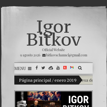
Igor
Bitkov
Official Website
9 agosto 2026
bitkovschannel@gmail.com
MENU
Mi hijo Vladimir Bitkov, una promesa del tenis gua
Página principal
/
enero 2019
Rompiendo el s
¿Cómo el banc
El Día de la Vi