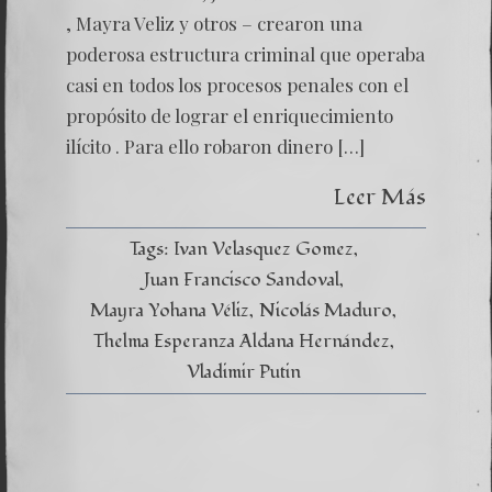
DE
, Mayra Veliz y otros – crearon una
MADU
poderosa estructura criminal que operaba
–
VÍNCU
casi en todos los procesos penales con el
CRIMI
propósito de lograr el enriquecimiento
ilícito . Para ello robaron dinero […]
Leer Más
Tags:
Ivan Velasquez Gomez
Juan Francisco Sandoval
Mayra Yohana Véliz
Nicolás Maduro
Thelma Esperanza Aldana Hernández
Vladimir Putin