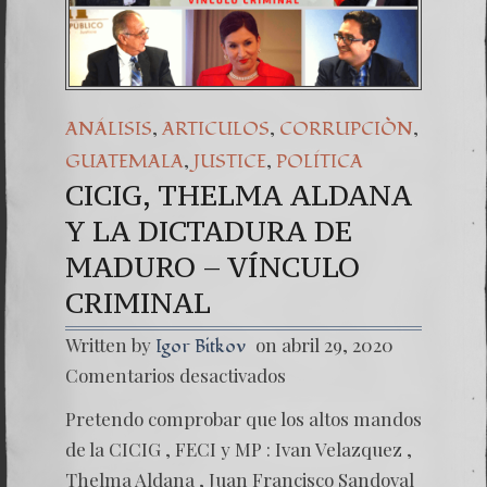
Una señal de ti
7. NUESTRA L
,
,
,
ANÁLISIS
ARTICULOS
CORRUPCIÒN
,
,
GUATEMALA
JUSTICE
POLÍTICA
CICIG, THELMA ALDANA
Y LA DICTADURA DE
MADURO – VÍNCULO
CRIMINAL
Written by
on abril 29, 2020
Igor Bitkov
en
Comentarios desactivados
CICIG,
THELM
Pretendo comprobar que los altos mandos
ALDAN
Y
de la CICIG , FECI y MP : Ivan Velazquez ,
LA
Thelma Aldana , Juan Francisco Sandoval
DICTA