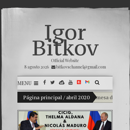
Igor
Bitkov
Official Website
8 agosto 2026
bitkovschannel@gmail.com
MENU
Mi hijo Vladimir Bitkov, una promesa del tenis g
Página principal
/
abril 2020
Rompiendo el si
¿Cómo el banco 
El Día de la Vic