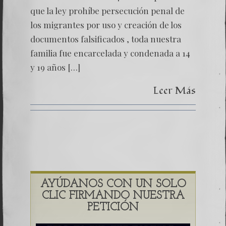
y
que la ley prohíbe persecución penal de
CICIG
los migrantes por uso y creación de los
en
la
documentos falsificados , toda nuestra
persecu
de
familia fue encarcelada y condenada a 14
la
y 19 años […]
familia
Bitkov
Leer Más
AYÚDANOS CON UN SOLO
CLIC FIRMANDO NUESTRA
PETICIÓN