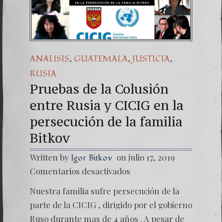
Una señal de ti
7. NUESTRA L
,
,
,
ANÁLISIS
GUATEMALA
JUSTICIA
RUSIA
Pruebas de la Colusión
entre Rusia y CICIG en la
persecución de la familia
Bitkov
Written by
on julio 17, 2019
Igor Bitkov
en
Comentarios desactivados
Prueba
de
Nuestra familia sufre persecución de la
la
Colusió
parte de la CICIG , dirigido por el gobierno
entre
Ruso durante mas de 4 años . A pesar de
Rusia