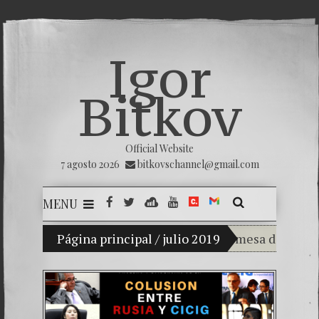
Igor
Bitkov
Official Website
7 agosto 2026
bitkovschannel@gmail.com
MENU
Mi hijo Vladimir Bitkov, una promesa del tenis g
Página principal
/
julio 2019
Rompiendo el si
¿Cómo el banco 
El Día de la Vic