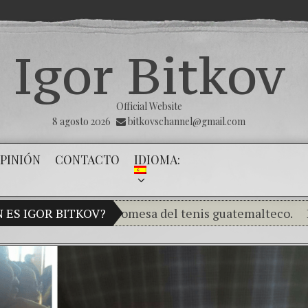
Igor Bitkov
Official Website
8 agosto 2026
bitkovschannel@gmail.com
PINIÓN
CONTACTO
IDIOMA:
Bitkov, una promesa del tenis guatemalteco.
 ES IGOR BITKOV?
RUBIO, 
Rompiendo el silencio de los inoce
¿Cómo el banco mafioso de Putin s
El Día de la Victoria
Con esta inj