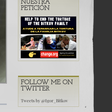
Caso Bitkov por Paul Goble
31. ¿ Puede la CICIG comba
NUESTRA
PETICIÓN
ADURA MÁS CORRUPTA DEL MUNDO (Primera Parte)
FOLLOW ME ON
TWITTER
Tweets by @Igor_Bitkov