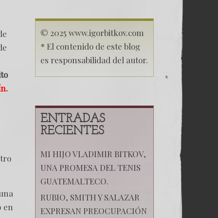
© 2025 www.igorbitkov.com
de
* El contenido de este blog
de
es responsabilidad del autor.
ito
ín
.
ENTRADAS
RECIENTES
MI HIJO VLADIMIR BITKOV,
tro
UNA PROMESA DEL TENIS
GUATEMALTECO.
 una
RUBIO, SMITH Y SALAZAR
o en
EXPRESAN PREOCUPACIÓN