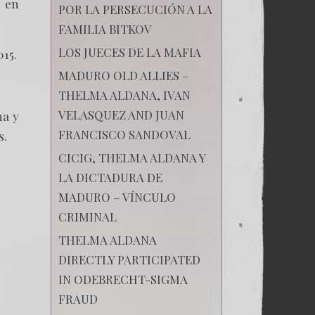
z en
POR LA PERSECUCIÓN A LA
FAMILIA BITKOV
LOS JUECES DE LA MAFIA
015.
MADURO OLD ALLIES –
THELMA ALDANA, IVAN
VELASQUEZ AND JUAN
ma y
FRANCISCO SANDOVAL
s.
CICIG, THELMA ALDANA Y
LA DICTADURA DE
MADURO – VÍNCULO
CRIMINAL
THELMA ALDANA
DIRECTLY PARTICIPATED
IN ODEBRECHT-SIGMA
FRAUD