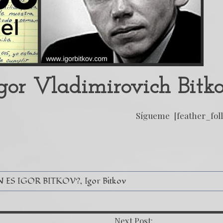
gor Vladimirovich Bitk
Sígueme [feather_fol
N ES IGOR BITKOV?
Igor Bitkov
Next Post: