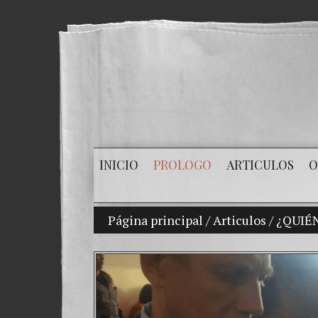
INICIO
PROLOGO
ARTICULOS
O
Página principal
/
Articulos
Mi hijo Vladimir 
/
¿QUIÉN