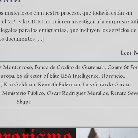
 Comment
s misteriosos en nuestro proceso, que todavía están sin
?, el MP y la CICIG no quieren investigar a la empresa Cut
 legales para los emigrantes, que incluyen los servicios de
los documentos […]
Leer 
ez Monterroso
Banco de Crédito de Guatemala
Comte & Fon
Europa
Ex director of Elite USA Intelligence
Florencio.
r
Ken Goldman
Kenneth Biderman
Luis Gerardo García
Ministerio Público
Oscar Rodriguez Murallos
Renato Seve
Skype