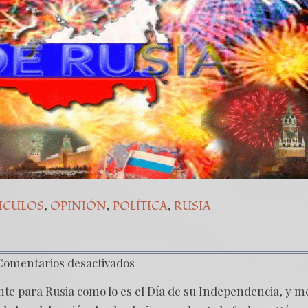
ñal de tiempos peligrosos – Caso Bitkov por Paul Goble
ESTRA LUCHA CONTRA DICTADURA MÁS CORRUPTA DE
,
,
,
ICULOS
OPINIÓN
POLÍTICA
RUSIA
Comentarios desactivados
nte para Rusia como lo es el Día de su Independencia, y m