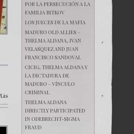
POR LA PERSECUCIÓN A LA
FAMILIA BITKOV
LOS JUECES DE LA MAFIA
MADURO OLD ALLIES –
THELMA ALDANA, IVAN
VELASQUEZ AND JUAN
FRANCISCO SANDOVAL
CICIG, THELMA ALDANA Y
en
(Русский)
LA DICTADURA DE
Поцелуй
MADURO – VÍNCULO
Родины
10
CRIMINAL
Más
THELMA ALDANA
DIRECTLY PARTICIPATED
IN ODEBRECHT-SIGMA
FRAUD