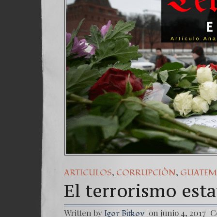
,
,
ARTICULOS
CORRUPCIÒN
GUATEM
El terrorismo esta
Written by
on junio 4, 2017
C
Igor Bitkov