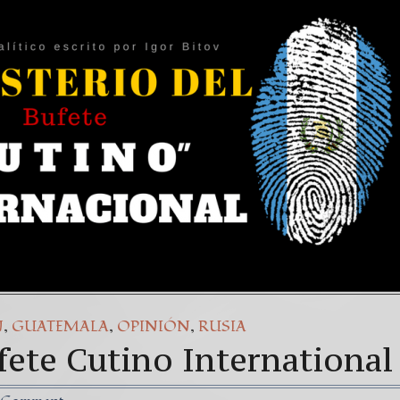
,
,
,
N
GUATEMALA
OPINIÓN
RUSIA
ufete Cutino International