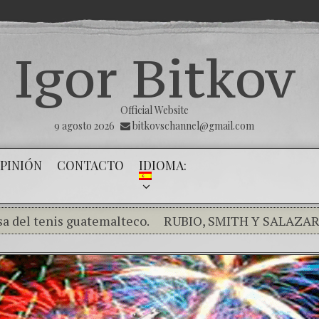
Igor Bitkov
Official Website
9 agosto 2026
bitkovschannel@gmail.com
PINIÓN
CONTACTO
IDIOMA:
nis guatemalteco.
RUBIO, SMITH Y SALAZAR EXPRES
ndo el silencio de los inocentes .
THE MAGNITSKY ACT
el banco mafioso de Putin sigue alterando nuestro pr
 de la Victoria
Con esta injusticia todos corren riesgo