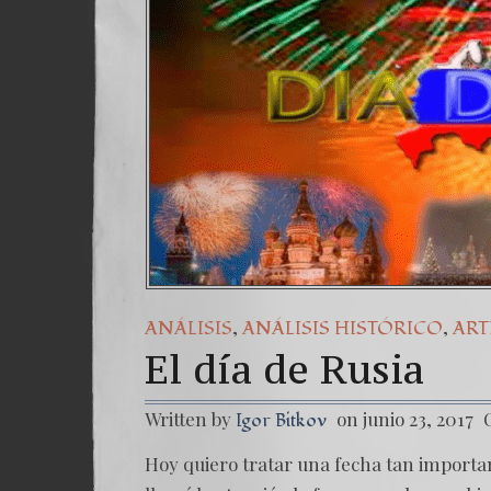
Una se
7. NU
,
,
ANÁLISIS
ANÁLISIS HISTÓRICO
ART
El día de Rusia
Written by
on junio 23, 2017
Igor Bitkov
Hoy quiero tratar una fecha tan importa