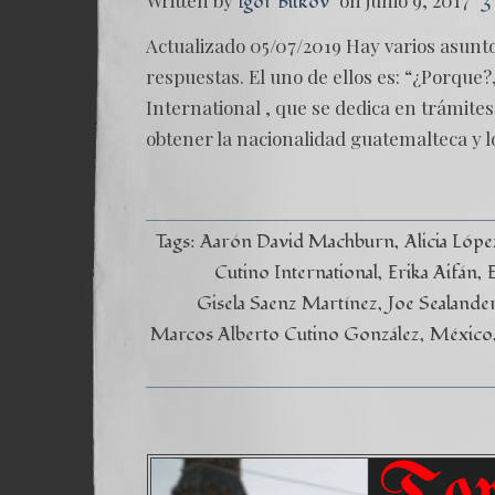
Written by
on junio 9, 2017
Igor Bitkov
3
Actualizado 05/07/2019 Hay varios asunto
respuestas. El uno de ellos es: “¿Porque
International , que se dedica en trámites
obtener la nacionalidad guatemalteca y 
Tags:
Aarón David Machburn
Alicia Lóp
Cutino International
Erika Aifán
Gisela Saenz Martínez
Joe Sealande
Marcos Alberto Cutino González
México