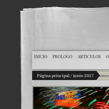
INICIO
PROLOGO
ARTICULOS
O
Mi hijo Vladimir Bitkov, una promesa del te
Página principal
/
junio 2017
Rompie
¿Cómo 
El Día