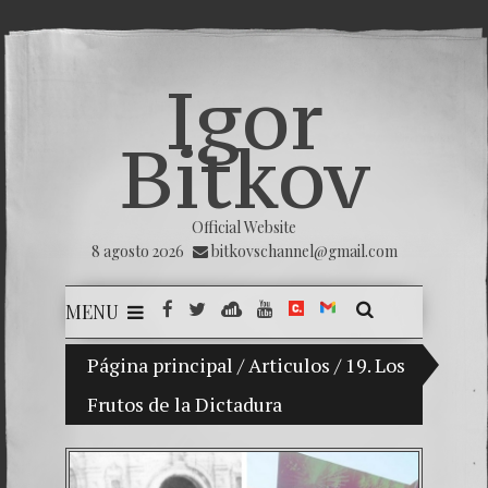
Igor
Bitkov
Official Website
8 agosto 2026
bitkovschannel@gmail.com
MENU
Mi hijo Vladimir Bitkov, una promesa del tenis 
Página principal
/
Articulos
/
19. Los
Frutos de la Dictadura
Rompien
¿Cómo e
El Día 