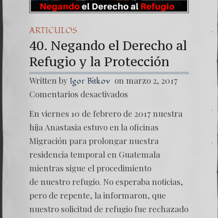
ARTICULOS
40. Negando el Derecho al
Refugio y la Protección
Written by
on marzo 2, 2017
Igor Bitkov
en
Comentarios desactivados
40.
Negand
En viernes 10 de febrero de 2017 nuestra
el
Derech
hija Anastasia estuvo en la oficinas
al
Migración para prolongar nuestra
Refugio
y
residencia temporal en Guatemala
la
mientras sigue el procedimiento
Protecc
de nuestro refugio. No esperaba noticias,
pero de repente, la informaron, que
nuestro solicitud de refugio fue rechazado