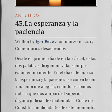
ARTICULOS
43.La esperanza y la
paciencia
Written by
on marzo 16, 2017
Igor Bitkov
en
Comentarios desactivados
43.La
espera
Desde el primer día de en la cárcel, estas
y
la
dos palabras dirigen mi vida, siempre
pacienc
están en mi mente. En el día 6 de marzo-
la esperanza y la paciencia se convirtió en
una enorme alegría, cuando recibimos
noticia que nos amparó el superior
órgano judicial de Guatemala – Corte de
Constitucionalidad. Desde este momento,