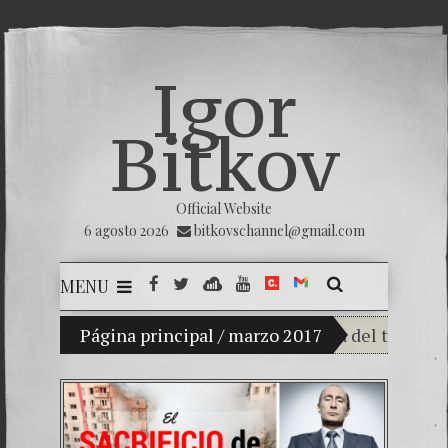
Igor
Bitkov
Official Website
6 agosto 2026
bitkovschannel@gmail.com
MENU
 hijo Vladimir Bitkov, una promesa del tenis guatemalt
Página principal
/
marzo 2017
Rompiendo el 
¿Cómo el banc
El Día de la Vi