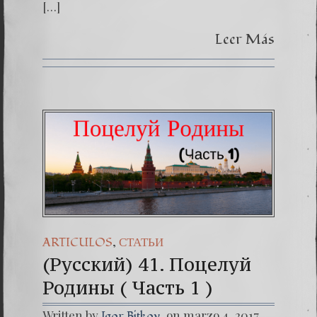
[…]
Leer Más
,
ARTICULOS
СТАТЬИ
(Русский) 41. Поцелуй
Родины ( Часть 1 )
Written by
on marzo 4, 2017
Igor Bitkov