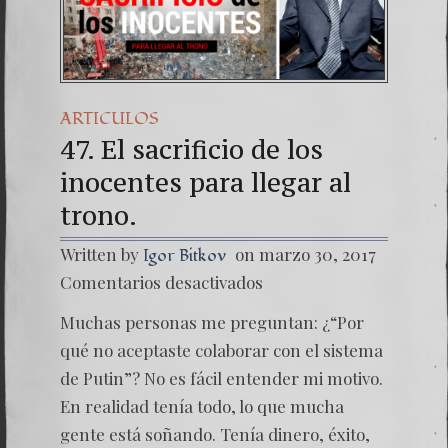
Una señal de 
7. NUESTRA 
ARTICULOS
47. El sacrificio de los
inocentes para llegar al
trono.
Written by
on marzo 30, 2017
Igor Bitkov
en
Comentarios desactivados
47.
El
Muchas personas me preguntan: ¿“Por
sacrific
de
qué no aceptaste colaborar con el sistema
los
de Putin”? No es fácil entender mi motivo.
inocent
para
En realidad tenía todo, lo que mucha
llegar
gente está soñando. Tenía dinero, éxito,
al