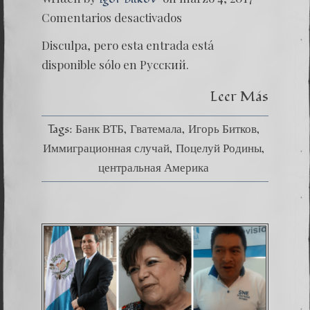
en
Comentarios desactivados
(Русски
41.
Disculpa, pero esta entrada está
Поцел
Родин
disponible sólo en Русский.
(
Часть
Leer Más
1
)
Tags:
Банк ВТБ
Гватемала
Игорь Битков
Иммиграционная случай
Поцелуй Родины
центральная Америка