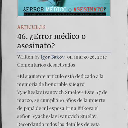
ARTICULOS
46. ¿Error médico o
asesinato?
Written by
on marzo 26, 2017
Igor Bitkov
en
Comentarios desactivados
46.
¿Error
«El siguiente artículo está dedicado a la
médico
o
memoria de honorable suegro
asesina
Vyacheslav Ivanovich Smelov« Este 17 de
marzo, se cumplió 10 años de la muerte
de papá de mi esposa Irina Bitkova el
señor Vyacheslav Ivanovich Smelov .
Recordando todos los detalles de esta