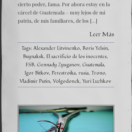
trono.
cierto poder, fama. Por ahora estoy en la
cárcel de Guatemala – muy lejos de mi
patria, de mis familiares, de los […]
Leer Más
Tags:
Alexander Litvinenko
Boris Yelsin
Buynaksk
El sacrificio de los inocentes
FSB
Gennady Zyuganov
Guatemala
Igor Bitkov
Perestroika
rusia
Trono
Vladimir Putin
Volgodonck
Yuri Luzhkov