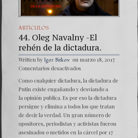
ARTICULOS
44. Oleg Navalny -El
rehén de la dictadura.
Written by
on marzo 18, 2017
Igor Bitkov
en
Comentarios desactivados
44.
Oleg
Como cualquier dictadura, la dictadura de
Navaln
-
Putin existe engañando y desviando a
El
la opinión publica. Es por eso la dictadura
rehén d
persigue y elimina a todos los que tratan
de decir la verdad. Un gran número de
opositores, periodistas y activistas fueron
asesinados o metidos en la cárcel por 17