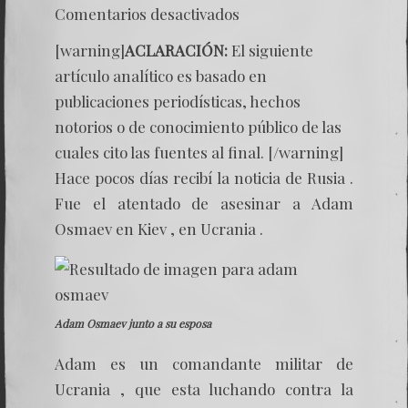
en
Comentarios desactivados
La
Crimina
[warning]
ACLARACIÓN:
El siguiente
en
el
artículo analítico es basado en
Servicio
publicaciones periodísticas, hechos
de
Kremli
notorios o de conocimiento público de las
cuales cito las fuentes al final. [/warning]
Hace pocos días recibí la noticia de Rusia .
Fue el atentado de asesinar a Adam
Osmaev en Kiev , en Ucrania .
Adam Osmaev junto a su esposa
Adam es un comandante militar de
Ucrania , que esta luchando contra la