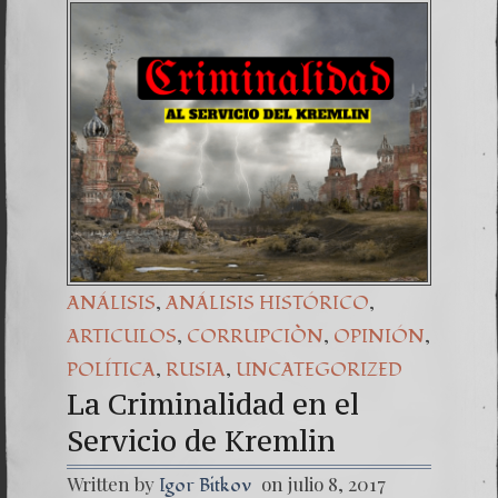
Una señ
7. NU
,
,
ANÁLISIS
ANÁLISIS HISTÓRICO
,
,
,
ARTICULOS
CORRUPCIÒN
OPINIÓN
,
,
POLÍTICA
RUSIA
UNCATEGORIZED
La Criminalidad en el
Servicio de Kremlin
Written by
on julio 8, 2017
Igor Bitkov