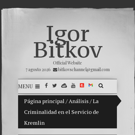
Igor
Bitkov
Official Website
7 agosto 2026
bitkovschannel@gmail.com
MENU
ijo Vladimir Bitkov, una promesa del tenis guatemaltec
Página principal
/
Análisis
/
La
Criminalidad en el Servicio de
Rompien
Kremlin
¿Cómo e
El Día 