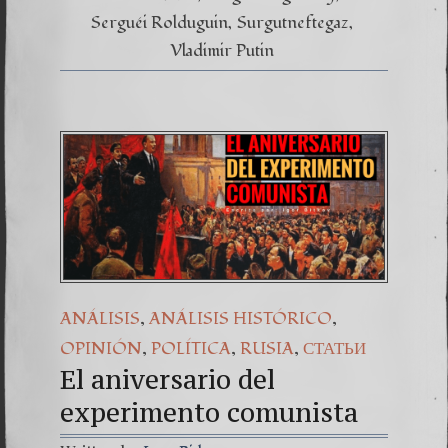
Serguéi Rolduguin
Surgutneftegaz
Vladimir Putin
,
,
ANÁLISIS
ANÁLISIS HISTÓRICO
,
,
,
OPINIÓN
POLÍTICA
RUSIA
СТАТЬИ
El aniversario del
experimento comunista