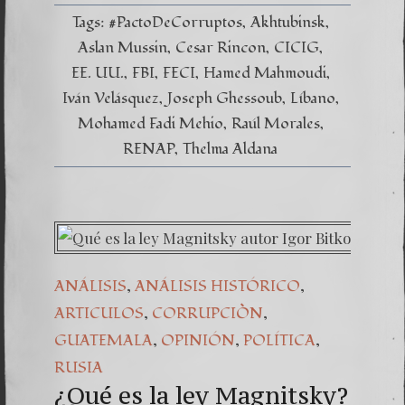
Tags:
#PactoDeCorruptos
Akhtubinsk
Aslan Mussin
Cesar Rincon
CICIG
EE. UU.
FBI
FECI
Hamed Mahmoudi
Iván Velásquez
Joseph Ghessoub
Líbano
Mohamed Fadi Mehio
Raúl Morales
RENAP
Thelma Aldana
,
,
ANÁLISIS
ANÁLISIS HISTÓRICO
,
,
ARTICULOS
CORRUPCIÒN
,
,
,
GUATEMALA
OPINIÓN
POLÍTICA
RUSIA
¿Qué es la ley Magnitsky?