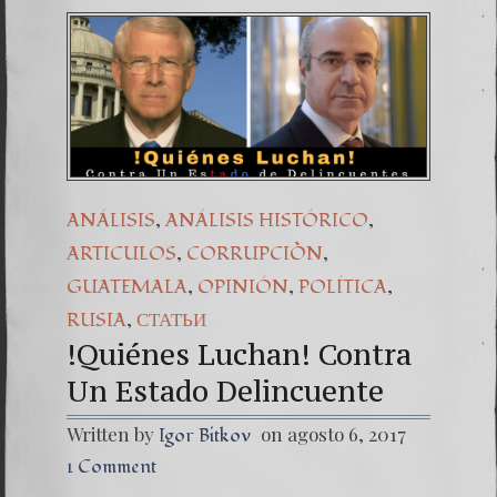
,
,
ANÁLISIS
ANÁLISIS HISTÓRICO
,
,
ARTICULOS
CORRUPCIÒN
,
,
,
GUATEMALA
OPINIÓN
POLÍTICA
,
RUSIA
СТАТЬИ
!Quiénes Luchan! Contra
Un Estado Delincuente
Written by
on agosto 6, 2017
Igor Bitkov
1 Comment