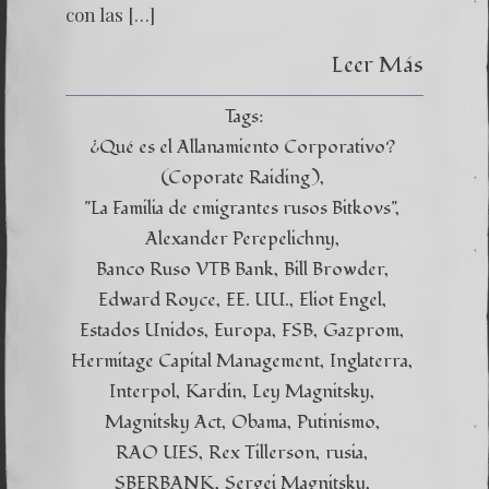
con las […]
Leer Más
Tags:
¿Qué es el Allanamiento Corporativo?
(Coporate Raiding)
"La Familia de emigrantes rusos Bitkovs"
Alexander Perepelichny
Banco Ruso VTB Bank
Bill Browder
Edward Royce
EE. UU.
Eliot Engel
Estados Unidos
Europa
FSB
Gazprom
Hermitage Capital Management
Inglaterra
Interpol
Kardin
Ley Magnitsky
Magnitsky Act
Obama
Putinismo
RAO UES
Rex Tillerson
rusia
SBERBANK
Sergei Magnitsky