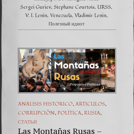
Sergei Guriev
Stephane Courtois
URSS
V. I. Lenin
Venezuela
Vladimir Lenin
Полезный идиот
,
,
ANÁLISIS HISTÓRICO
ARTICULOS
,
,
,
CORRUPCIÒN
POLÍTICA
RUSIA
СТАТЬИ
Las Montañas Rusas –