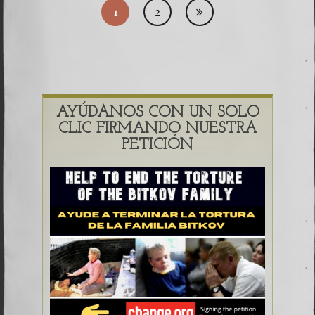
Pagi
1
2
de
entr
AYÚDANOS CON UN SOLO
CLIC FIRMANDO NUESTRA
PETICIÓN