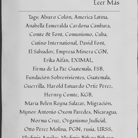
Leer Más
Tags:
Alvaro Colón
America Latína
Anabella Esmeralda Cardona Cámbara
Comte & Font
Comunismo
Cuba
Cutino International
David Font
El Salvador
Empresa Minera CGN
Erika Aifán
EXIMAL
Firma de La Paz Guatemala
FSB
Fundación Sobrevivientes
Guatemala
Guerrilla
Harold Estuardo Ortiz Pérez
Hernry Comte
KGB
María Belén Reyna Salazar
Migración
Mynor Antonio Oxom Paredes
Nicaragua
Norma Cruz
Organismo Judicial
Otto Pérez Molina
PGN
rusia
URSS
Vladimir Aguilar
Vladimir Bitkov Bitkova