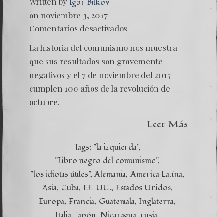
Written by
Igor Bitkov
on noviembre 3, 2017
en
Comentarios desactivados
El
anivers
La historia del comunismo nos muestra
experi
que sus resultados son gravemente
negativos y el 7 de noviembre del 2017
cumplen 100 años de la revolución de
octubre.
Leer Más
Tags:
"la izquierda"
"Libro negro del comunismo"
"los idiotas útiles"
Alemania
America Latína
Asia
Cuba
EE. UU.
Estados Unidos
Europa
Francia
Guatemala
Inglaterra
Italia
Japón
Nicaragua
rusia