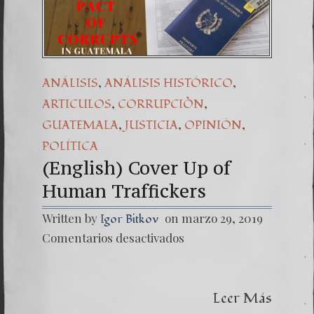
Una señ
7. NUE
,
,
ANÁLISIS
ANÁLISIS HISTÓRICO
,
,
ARTICULOS
CORRUPCIÒN
,
,
,
GUATEMALA
JUSTICIA
OPINIÓN
POLÍTICA
(English) Cover Up of
Human Traffickers
Written by
on marzo 29, 2019
Igor Bitkov
en
Comentarios desactivados
(Englis
Cover
Up
of
Leer Más
Human
Traffic