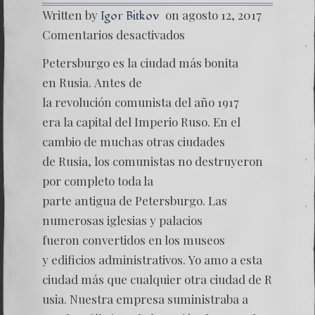
Written by
on agosto 12, 2017
Igor Bitkov
en
Comentarios desactivados
Las
Montañ
Petersburgo es la ciudad más bonita
–
Capítul
en Rusia. Antes de
IV
la revolución comunista del año 1917
era la capital del Imperio Ruso. En el
cambio de muchas otras ciudades
de Rusia, los comunistas no destruyeron
por completo toda la
parte antigua de Petersburgo. Las
numerosas iglesias y palacios
fueron convertidos en los museos
y edificios administrativos. Yo amo a esta
ciudad más que cualquier otra ciudad de R
usia. Nuestra empresa suministraba a