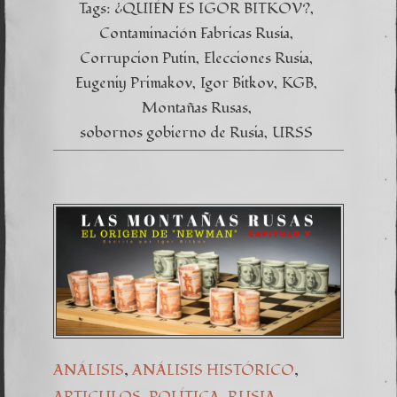
Tags:
¿QUIÉN ES IGOR BITKOV?
Contaminación Fabricas Rusia
Corrupcion Putin
Elecciones Rusia
Eugeniy Primakov
Igor Bitkov
KGB
Montañas Rusas
sobornos gobierno de Rusia
URSS
,
,
ANÁLISIS
ANÁLISIS HISTÓRICO
,
,
ARTICULOS
POLÍTICA
RUSIA