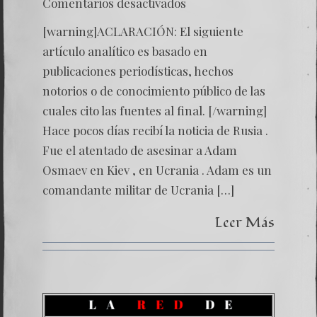
en
Comentarios desactivados
La
Crimina
[warning]ACLARACIÓN: El siguiente
en
el
artículo analítico es basado en
Servicio
publicaciones periodísticas, hechos
de
Kremli
notorios o de conocimiento público de las
cuales cito las fuentes al final. [/warning]
Hace pocos días recibí la noticia de Rusia .
Fue el atentado de asesinar a Adam
Osmaev en Kiev , en Ucrania . Adam es un
comandante militar de Ucrania […]
Leer Más