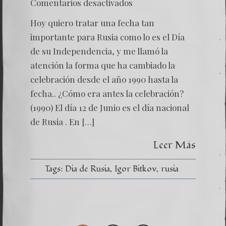
en
Comentarios desactivados
El
día
Hoy quiero tratar una fecha tan
de
Rusia
importante para Rusia como lo es el Día
de su Independencia, y me llamó la
atención la forma que ha cambiado la
celebración desde el año 1990 hasta la
fecha.. ¿Cómo era antes la celebración?
(1990) El día 12 de Junio es el día nacional
de Rusia . En […]
Leer Más
Tags:
Dia de Rusia
Igor Bitkov
rusia