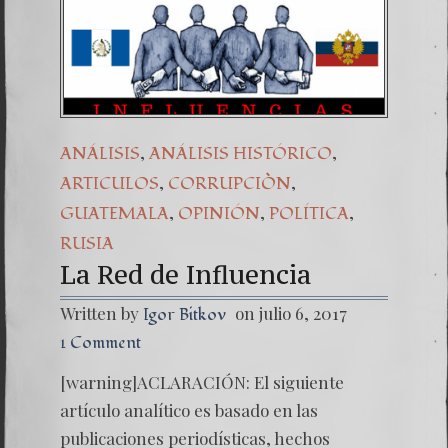
,
,
ANÁLISIS
ANÁLISIS HISTÓRICO
,
,
ARTICULOS
CORRUPCIÒN
,
,
,
GUATEMALA
OPINIÓN
POLÍTICA
RUSIA
La Red de Influencia
Written by
on julio 6, 2017
Igor Bitkov
1 Comment
[warning]ACLARACIÓN: El siguiente
artículo analítico es basado en las
publicaciones periodísticas, hechos