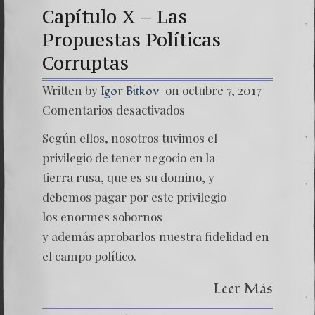
Capítulo X – Las
Propuestas Políticas
Corruptas
Written by
on octubre 7, 2017
Igor Bitkov
en
Comentarios desactivados
Las
Montañ
Según ellos, nosotros tuvimos el
Rusas
–
privilegio de tener negocio en la
Capítul
tierra rusa, que es su domino, y
X
–
debemos pagar por este privilegio
Las
los enormes sobornos
Propue
Política
y además aprobarlos nuestra fidelidad en
Corrup
el campo político.
Leer Más