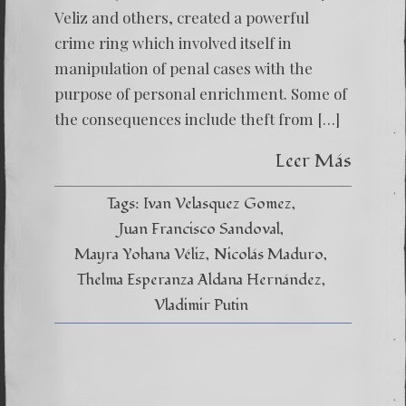
VELAS
Veliz and others, created a powerful
AND
JUAN
crime ring which involved itself in
FRANC
SANDO
manipulation of penal cases with the
purpose of personal enrichment. Some of
the consequences include theft from […]
Leer Más
Tags:
Ivan Velasquez Gomez
Juan Francisco Sandoval
Mayra Yohana Véliz
Nicolás Maduro
Thelma Esperanza Aldana Hernández
Vladimir Putin