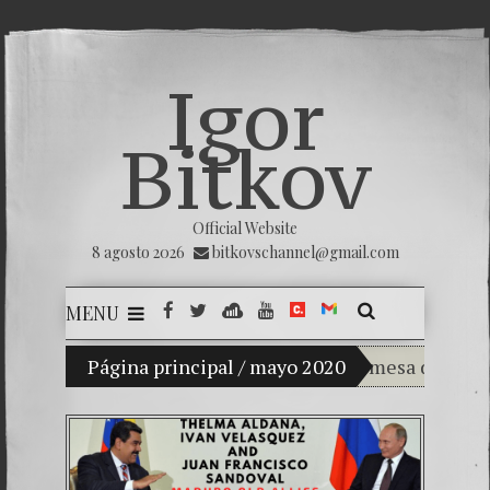
Igor
Bitkov
Official Website
8 agosto 2026
bitkovschannel@gmail.com
MENU
Mi hijo Vladimir Bitkov, una promesa del tenis g
Página principal
/
mayo 2020
Rompiendo el s
¿Cómo el banco
El Día de la Vi