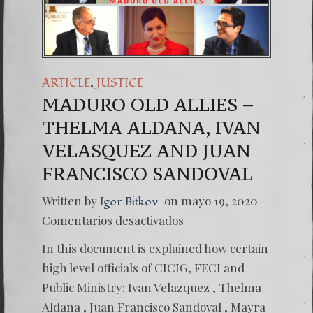
Una señal de t
7. NUESTRA L
,
ARTICLE
JUSTICE
MADURO OLD ALLIES –
THELMA ALDANA, IVAN
VELASQUEZ AND JUAN
FRANCISCO SANDOVAL
Written by
on mayo 19, 2020
Igor Bitkov
en
Comentarios desactivados
MADU
OLD
In this document is explained how certain
ALLIES
–
high level officials of CICIG, FECI and
THELM
Public Ministry: Ivan Velazquez , Thelma
ALDAN
IVAN
Aldana , Juan Francisco Sandoval , Mayra