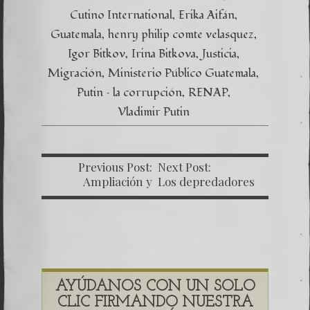
Cutino International
Erika Aifán
Guatemala
henry philip comte velasquez
Igor Bitkov
Irina Bitkova
Justicia
Migración
Ministerio Público Guatemala
Putin – la corrupción
RENAP
Vladimir Putin
Previous Post:
Next Post:
Ampliación y
Los depredadores
Aclaración Noticiosa
de la justicia
Diario El Periódico
23/12/2017
AYÚDANOS CON UN SOLO
CLIC FIRMANDO NUESTRA