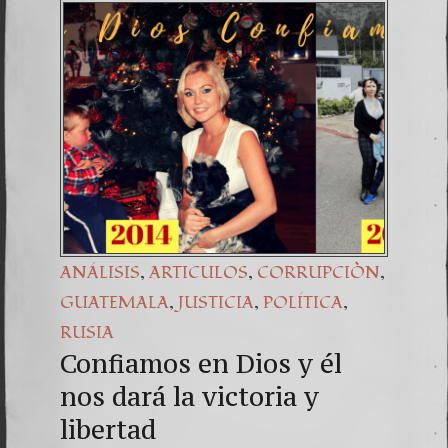
30. Igu
4. SEC
,
,
,
ANÁLISIS
ARTICULOS
CORRUPCIÒN
,
,
,
GUATEMALA
JUSTICIA
POLÍTICA
RUSIA
Confiamos en Dios y él
nos dará la victoria y
libertad