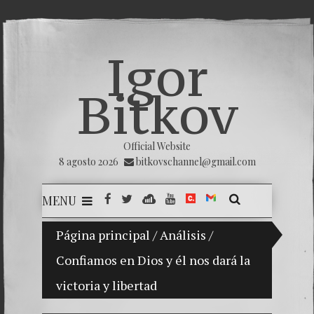
Igor
Bitkov
Official Website
8 agosto 2026
bitkovschannel@gmail.com
MENU
PRESAN PREOCUPACIÓN POR LA PERSECUCIÓN A LA F
Página principal
/
Análisis
/
Confiamos en Dios y él nos dará la
One yea
victoria y libertad
Поцелу
Rusia c