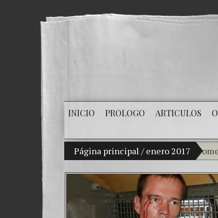
INICIO
PROLOGO
ARTICULOS
O
Mi hijo Vladimir Bitkov, una promesa del t
Página principal
/
enero 2017
Rompi
¿Cómo
El Día