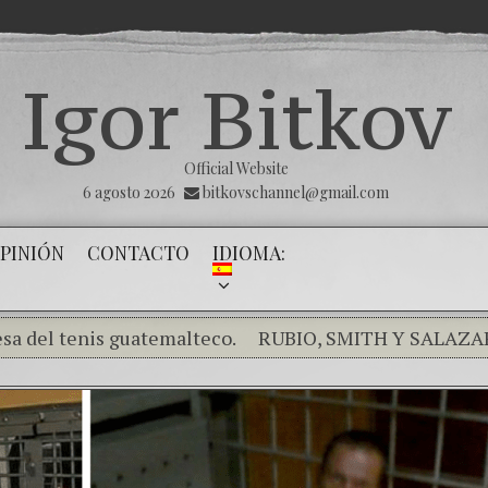
Igor Bitkov
Official Website
6 agosto 2026
bitkovschannel@gmail.com
PINIÓN
CONTACTO
IDIOMA:
enis guatemalteco.
RUBIO, SMITH Y SALAZAR EXPRE
endo el silencio de los inocentes .
THE MAGNITSKY AC
 el banco mafioso de Putin sigue alterando nuestro pr
 de la Victoria
Con esta injusticia todos corren riesg