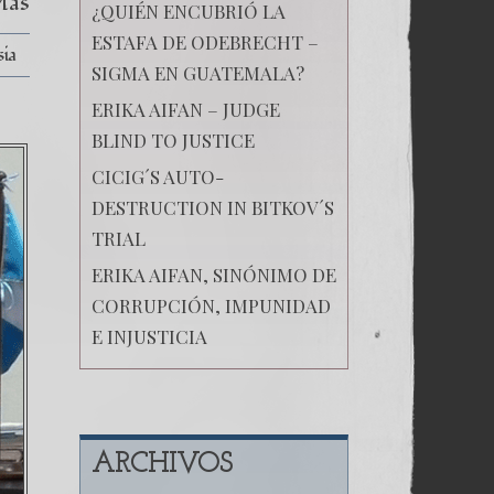
Más
¿QUIÉN ENCUBRIÓ LA
ESTAFA DE ODEBRECHT –
sia
SIGMA EN GUATEMALA?
ERIKA AIFAN – JUDGE
BLIND TO JUSTICE
CICIG´S AUTO-
DESTRUCTION IN BITKOV´S
TRIAL
ERIKA AIFAN, SINÓNIMO DE
CORRUPCIÓN, IMPUNIDAD
E INJUSTICIA
ARCHIVOS