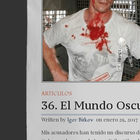
Una s
7. N
ARTICULOS
36. El Mundo Osc
Written by
on enero 29, 2017
Igor Bitkov
Mis acusadores han tenido un discurso des