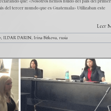
declarando que: «Nosotros hemos huido del pais del primer
ais del tercer mundo que es Guatemala» Utilizaban este
Leer 
v
ILDAR DARIN
Irina Bitkova
rusia