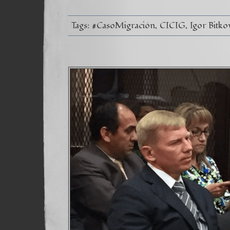
Tags:
#CasoMigración
CICIG
Igor Bitko