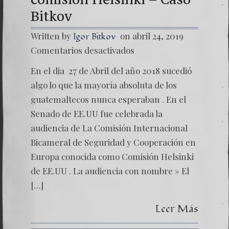
Bitkov
Written by
on abril 24, 2019
Igor Bitkov
en
Comentarios desactivados
Un
año
En el dia 27 de Abril del año 2018 sucedió
despué
de
algo lo que la mayoría absoluta de los
la
guatemaltecos nunca esperaban . En el
comisi
Helsink
Senado de EE.UU fue celebrada la
–
audiencia de La Comisión Internacional
Caso
Bitkov
Bicameral de Seguridad y Cooperación en
Europa conocida como Comisión Helsinki
de EE.UU . La audiencia con nombre » El
[…]
Leer Más