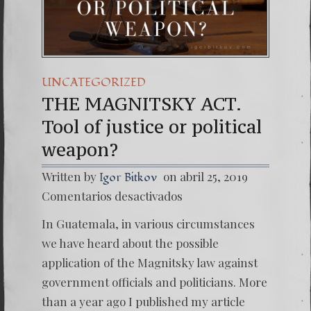
Una señal de ti
7. NUESTRA L
UNCATEGORIZED
THE MAGNITSKY ACT.
Tool of justice or political
weapon?
Written by
on abril 25, 2019
Igor Bitkov
en
Comentarios desactivados
THE
MAGNI
In Guatemala, in various circumstances
ACT.
Tool
we have heard about the possible
of
application of the Magnitsky law against
justice
or
government officials and politicians. More
political
than a year ago I published my article
weapon