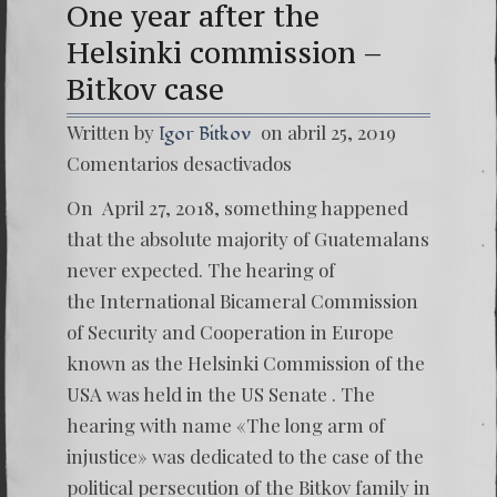
One year after the
Helsinki commission –
Bitkov case
Written by
on abril 25, 2019
Igor Bitkov
en
Comentarios desactivados
One
year
On April 27, 2018, something happened
after
the
that the absolute majority of Guatemalans
Helsink
never expected. The hearing of
commis
–
the International Bicameral Commission
Bitkov
of Security and Cooperation in Europe
case
known as the Helsinki Commission of the
USA was held in the US Senate . The
hearing with name «The long arm of
injustice» was dedicated to the case of the
political persecution of the Bitkov family in