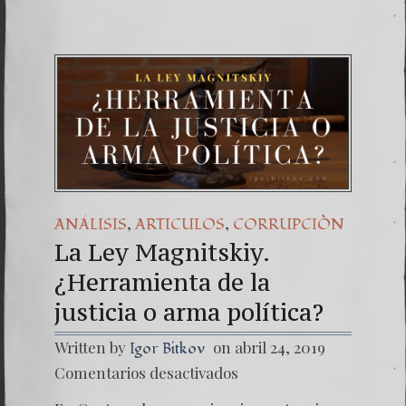
,
,
ANÁLISIS
ARTICULOS
CORRUPCIÒN
La Ley Magnitskiy.
¿Herramienta de la
justicia o arma política?
Written by
on abril 24, 2019
Igor Bitkov
en
Comentarios desactivados
La
Ley