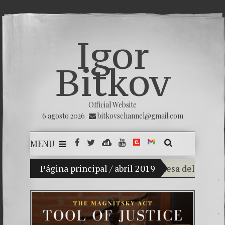
Igor
Bitkov
Official Website
6 agosto 2026
bitkovschannel@gmail.com
MENU
Mi hijo Vladimir Bitkov, una promesa del tenis guate
Página principal
/
abril 2019
Rompiendo el si
¿Cómo el banco 
El Día de la Vic