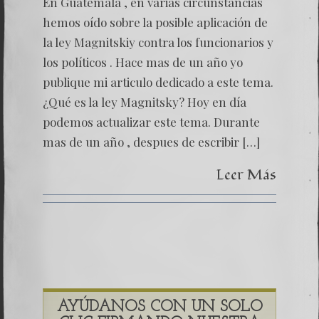
En Guatemala , en varias circunstancias
Magnits
¿Herra
hemos oído sobre la posible aplicación de
de
la ley Magnitskiy contra los funcionarios y
la
justicia
los políticos . Hace mas de un año yo
o
publique mi articulo dedicado a este tema.
arma
política
¿Qué es la ley Magnitsky? Hoy en día
podemos actualizar este tema. Durante
mas de un año , despues de escribir […]
Leer Más
AYÚDANOS CON UN SOLO