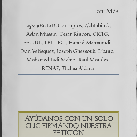
Leer Más
Tags:
#PactoDeCorruptos
Akhtubinsk
Aslan Mussin
Cesar Rincon
CICIG
EE. UU.
FBI
FECI
Hamed Mahmoudi
Iván Velásquez
Joseph Ghessoub
Líbano
Mohamed Fadi Mehio
Raúl Morales
RENAP
Thelma Aldana
AYÚDANOS CON UN SOLO
CLIC FIRMANDO NUESTRA
PETICIÓN