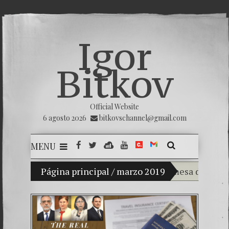
Igor
Bitkov
Official Website
6 agosto 2026
bitkovschannel@gmail.com
MENU
Mi hijo Vladimir Bitkov, una promesa del tenis gu
Página principal
/
marzo 2019
Rompiendo el 
¿Cómo el banc
El Día de la Vi