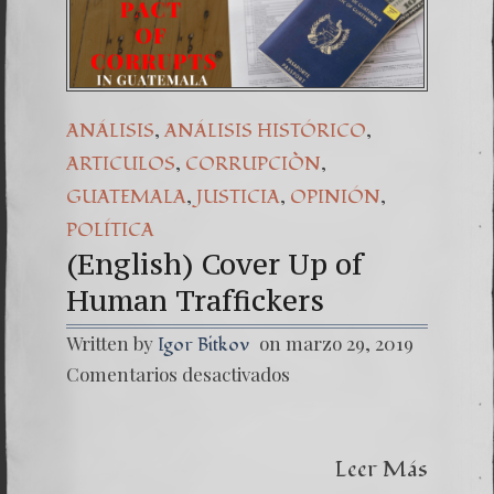
Una señal de 
7. NUESTRA 
,
,
ANÁLISIS
ANÁLISIS HISTÓRICO
,
,
ARTICULOS
CORRUPCIÒN
,
,
,
GUATEMALA
JUSTICIA
OPINIÓN
POLÍTICA
(English) Cover Up of
Human Traffickers
Written by
on marzo 29, 2019
Igor Bitkov
en
Comentarios desactivados
(Englis
Cover
Up
of
Leer Más
Human
Traffic