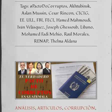
Tags:
#PactoDeCorruptos
Akhtubinsk
Aslan Mussin
Cesar Rincon
CICIG
EE. UU.
FBI
FECI
Hamed Mahmoudi
Iván Velásquez
Joseph Ghessoub
Líbano
Mohamed Fadi Mehio
Raúl Morales
RENAP
Thelma Aldana
,
,
,
ANÁLISIS
ARTICULOS
CORRUPCIÒN