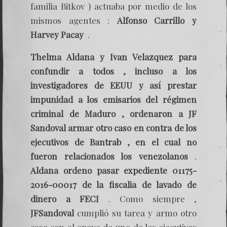
familia Bitkov ) actuaba por medio de los
mismos agentes :
Alfonso Carrillo y
Harvey Pacay
.
Thelma Aldana y Ivan Velazquez para
confundir a todos , incluso a los
investigadores de EEUU y así prestar
impunidad a los emisarios del régimen
criminal de Maduro , ordenaron a JF
Sandoval armar otro caso en contra de los
ejecutivos de Bantrab , en el cual no
fueron relacionados los venezolanos
.
Aldana ordeno pasar expediente 01175-
2016-00017 de la fiscalia de lavado de
dinero a FECI
. Como siempre ,
JFSandoval
cumplió su tarea y armo otro
caso con el apoyo de uno de los ejecutivos