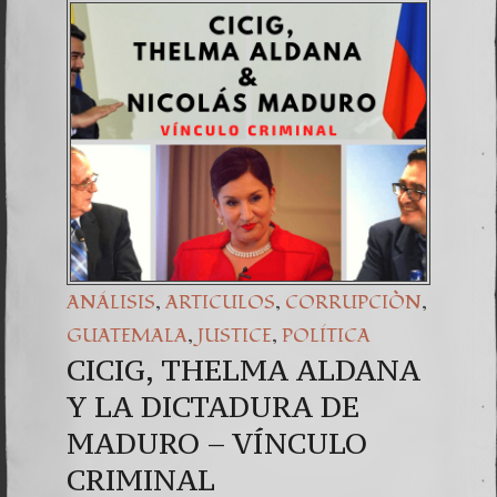
Una señ
7. NU
,
,
,
ANÁLISIS
ARTICULOS
CORRUPCIÒN
,
,
GUATEMALA
JUSTICE
POLÍTICA
CICIG, THELMA ALDANA
Y LA DICTADURA DE
MADURO – VÍNCULO
CRIMINAL