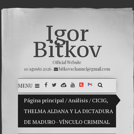
Igor
Bitkov
Official Website
10 agosto 2026
bitkovschannel@gmail.com
MENU
hijo Vladimir Bitkov, una promesa del tenis guatemalte
Página principal
/
Análisis
/
CICIG,
THELMA ALDANA Y LA DICTADURA
Rompien
DE MADURO - VÍNCULO CRIMINAL
¿Cómo e
El Día 