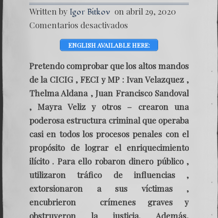
Written by
on abril 29, 2020
Igor Bitkov
en
Comentarios desactivados
CICIG,
THELM
ENGLISH AVAILABLE HERE:
ALDAN
Y
LA
Pretendo comprobar que los altos mandos
DICTA
de la CICIG , FECI y MP : Ivan Velazquez ,
DE
MADU
Thelma Aldana , Juan Francisco Sandoval
–
, Mayra Veliz y otros – crearon una
VÍNCU
CRIMI
poderosa estructura criminal que operaba
casi en todos los procesos penales con el
propósito de lograr el enriquecimiento
ilícito . Para ello robaron dinero público ,
utilizaron tráfico de influencias ,
extorsionaron a sus víctimas ,
encubrieron crímenes graves y
obstruyeron la justicia. Además,