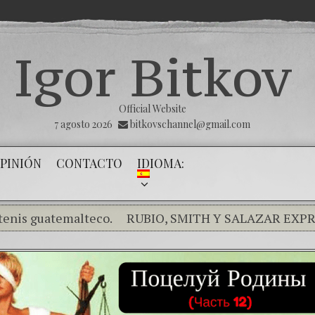
Igor Bitkov
Official Website
7 agosto 2026
bitkovschannel@gmail.com
PINIÓN
CONTACTO
IDIOMA:
uatemalteco.
RUBIO, SMITH Y SALAZAR EXPRESAN P
 silencio de los inocentes .
THE MAGNITSKY ACT. Tool
co mafioso de Putin sigue alterando nuestro proceso?
Victoria
Con esta injusticia todos corren riesgo
(Ру