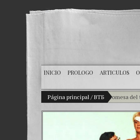
INICIO
PROLOGO
ARTICULOS
O
Mi hijo Vladimir Bitkov, una promesa del tenis g
Página principal
/
ВТБ
Rompiendo el
¿Cómo el ban
El Día de la 