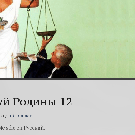
 tiempos peligrosos – Caso Bitkov por Paul Goble
31. 
 LUCHA CONTRA DICTADURA MÁS CORRUPTA DEL MUN
уй Родины 12
017
1 Comment
ble sólo en Русский.