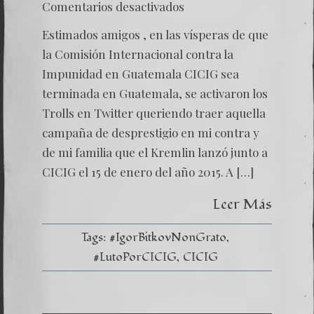
en
Comentarios desactivados
¿Por
qué
Estimados amigos , en las vísperas de que
nació
el
la Comisión Internacional contra la
Hashta
Impunidad en Guatemala CICIG sea
#IgorB
terminada en Guatemala, se activaron los
Trolls en Twitter queriendo traer aquella
campaña de desprestigio en mi contra y
de mi familia que el Kremlin lanzó junto a
CICIG el 15 de enero del año 2015. A […]
Leer Más
Tags:
#IgorBitkovNonGrato
#LutoPorCICIG
CICIG