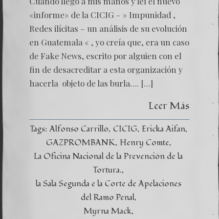
Cuando llegó a mis manos y leí el nuevo
«infor
de
«informe» de la CICIG – » Impunidad ,
la
Redes ilícitas – un análisis de su evolución
CICIG
es
en Guatemala « , yo creía que, era un caso
un
de Fake News, escrito por alguien con el
cúmulo
de
fin de desacreditar a esta organización y
engaño
hacerla objeto de las burla…. […]
Leer Más
Tags:
Alfonso Carrillo
CICIG
Ericka Aifan
GAZPROMBANK
Henry Comte
La Oficina Nacional de la Prevención de la
Tortura.
la Sala Segunda e la Corte de Apelaciones
del Ramo Penal
Myrna Mack