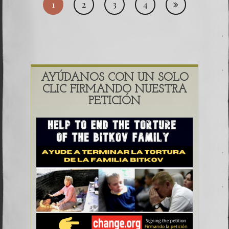
1
2
3
4
de
entr
AYÚDANOS CON UN SOLO
CLIC FIRMANDO NUESTRA
PETICIÓN