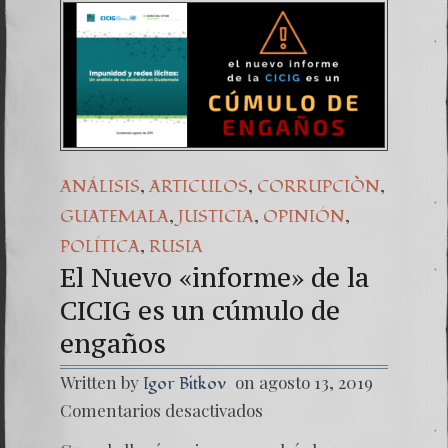
,
,
,
ANÁLISIS
ARTICULOS
CORRUPCIÒN
,
,
,
GUATEMALA
JUSTICIA
OPINIÓN
,
POLÍTICA
RUSIA
El Nuevo «informe» de la
CICIG es un cúmulo de
engaños
Written by
on agosto 13, 2019
Igor Bitkov
en
Comentarios desactivados
El
Nuevo