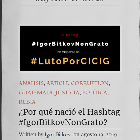
,
,
,
ANÁLISIS
ARTICLE
CORRUPTION
,
,
,
GUATEMALA
JUSTICIA
POLÍTICA
RUSIA
¿Por qué nació el Hashtag
#IgorBitkovNonGrato?
Written by
on agosto 19, 2019
Igor Bitkov