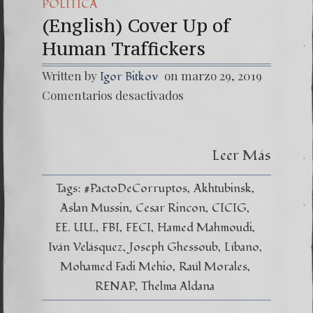
POLÍTICA
(English) Cover Up of
Human Traffickers
Written by
on marzo 29, 2019
Igor Bitkov
en
Comentarios desactivados
(Englis
Cover
Up
of
Leer Más
Human
Traffic
Tags:
#PactoDeCorruptos
Akhtubinsk
Aslan Mussin
Cesar Rincon
CICIG
EE. UU.
FBI
FECI
Hamed Mahmoudi
Iván Velásquez
Joseph Ghessoub
Líbano
Mohamed Fadi Mehio
Raúl Morales
RENAP
Thelma Aldana