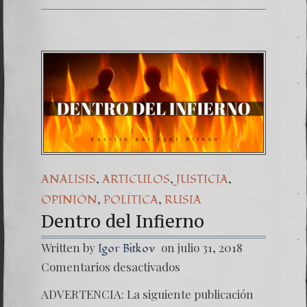
,
,
,
ANÁLISIS
ARTICULOS
JUSTICIA
,
,
OPINIÓN
POLÍTICA
RUSIA
Dentro del Infierno
Written by
on julio 31, 2018
Igor Bitkov
en
Comentarios desactivados
Dentro
del
ADVERTENCIA: La siguiente publicación
Infiern