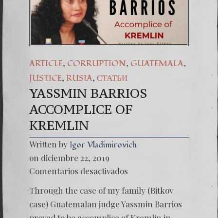
,
,
,
ARTICLE
CORRUPTION
GUATEMALA
,
,
JUSTICE
RUSIA
СТАТЬИ
YASSMIN BARRIOS
ACCOMPLICE OF
KREMLIN
Written by
Igor Vladimirovich
on diciembre 22, 2019
en
Comentarios desactivados
YASSM
BARRI
Through the case of my family (Bitkov
ACCOM
OF
case) Guatemalan judge Yassmin Barrios
KREML
proved to be accomplice of Kremlin in