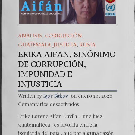
Una señal de tiempo
7. NUESTRA LUCHA
,
,
ANÁLISIS
CORRUPCIÒN
,
,
GUATEMALA
JUSTICIA
RUSIA
ERIKA AIFAN, SINÓNIMO
DE CORRUPCIÓN,
IMPUNIDAD E
INJUSTICIA
Written by
on enero 10, 2020
Igor Bitkov
en
Comentarios desactivados
ERIKA
AIFAN,
Erika Lorena Aifan Dávila – una juez
SINÓN
DE
guatemalteca , es favorita entre la
CORRU
izquierda del país , que por alguna razón
IMPUN