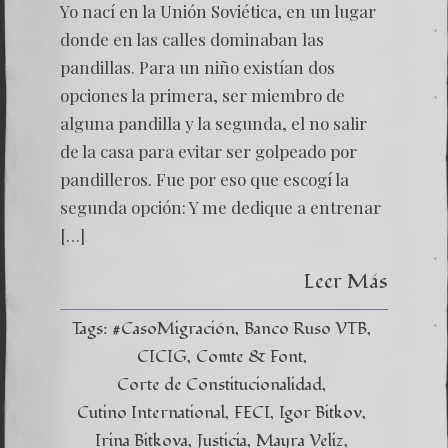
Lucha
Yo nací en la Unión Soviética, en un lugar
Por
la
donde en las calles dominaban las
Liberta
pandillas. Para un niño existían dos
opciones la primera, ser miembro de
alguna pandilla y la segunda, el no salir
de la casa para evitar ser golpeado por
pandilleros. Fue por eso que escogí la
segunda opción: Y me dedique a entrenar
[…]
Leer Más
Tags:
#CasoMigración
Banco Ruso VTB
CICIG
Comte & Font
Corte de Constitucionalidad
Cutino International
FECI
Igor Bitkov
Irina Bitkova
Justicia
Mayra Veliz