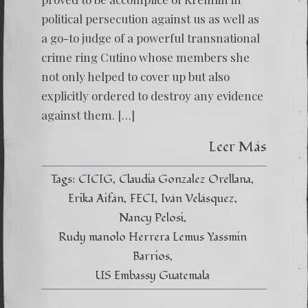
political persecution against us as well as
a go-to judge of a powerful transnational
crime ring Cutino whose members she
not only helped to cover up but also
explicitly ordered to destroy any evidence
against them. […]
Leer Más
Tags:
CICIG
Claudia Gonzalez Orellana
Erika Aifán
FECI
Iván Velásquez
Nancy Pelosi
Rudy manolo Herrera Lemus Yassmin
Barrios
US Embassy Guatemala